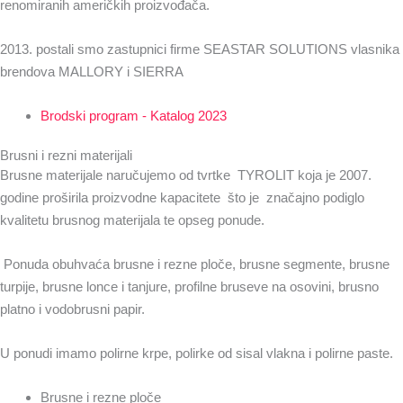
renomiranih američkih proizvođača.
2013. postali smo zastupnici firme SEASTAR SOLUTIONS vlasnika
brendova MALLORY i SIERRA
Brodski program - Katalog 2023
Brusni i rezni materijali
Brusne materijale naručujemo od tvrtke TYROLIT koja je 2007.
godine proširila proizvodne kapacitete što je značajno podiglo
kvalitetu brusnog materijala te opseg ponude.
Ponuda obuhvaća brusne i rezne ploče, brusne segmente, brusne
turpije, brusne lonce i tanjure, profilne bruseve na osovini, brusno
platno i vodobrusni papir.
U ponudi imamo polirne krpe, polirke od sisal vlakna i polirne paste.
Brusne i rezne ploče