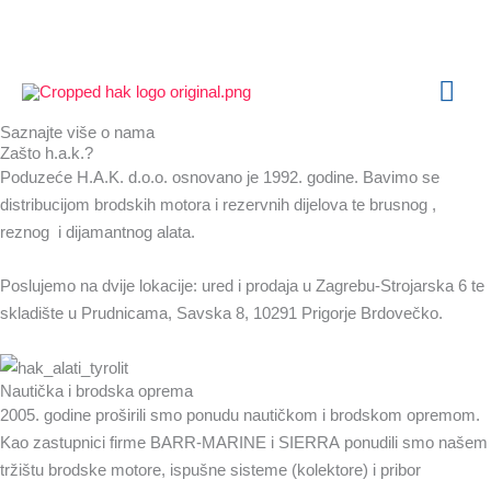
Skip
to
content
MAI
Saznajte više o nama
ME
Zašto h.a.k.?
Poduzeće H.A.K. d.o.o. osnovano je 1992. godine. Bavimo se
distribucijom brodskih motora i rezervnih dijelova te brusnog ,
reznog i dijamantnog alata.
Poslujemo na dvije lokacije: ured i prodaja u Zagrebu-Strojarska 6 te
skladište u Prudnicama, Savska 8, 10291 Prigorje Brdovečko.
Nautička i brodska oprema
2005. godine proširili smo ponudu nautičkom i brodskom opremom.
Kao zastupnici firme BARR-MARINE i SIERRA ponudili smo našem
tržištu brodske motore, ispušne sisteme (kolektore) i pribor