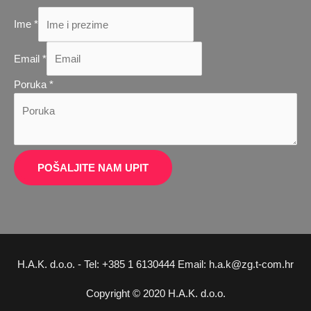
Ime
*
Ime
Email
*
Email
Poruka
*
Poruka
POŠALJITE NAM UPIT
H.A.K. d.o.o. - Tel: +385 1 6130444 Email: h.a.k@zg.t-com.hr
Copyright © 2020 H.A.K. d.o.o.