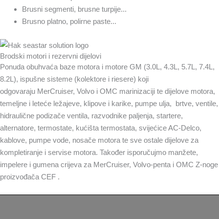
Brusni segmenti, brusne turpije...
Brusno platno, polirne paste...
Brodski motori i rezervni dijelovi
Ponuda obuhvaća baze motora i motore GM (3.0L, 4.3L, 5.7L, 7.4L,
8.2L), ispušne sisteme (kolektore i riesere) koji
odgovaraju MerCruiser, Volvo i OMC marinizaciji te dijelove motora,
temeljne i leteće ležajeve, klipove i karike, pumpe ulja, brtve, ventile,
hidraulične podizače ventila, razvodnike paljenja, startere,
alternatore, termostate, kućišta termostata, svijećice AC-Delco,
kablove, pumpe vode, nosače motora te sve ostale dijelove za
kompletiranje i servise motora. Također isporučujmo manžete,
impelere i gumena crijeva za MerCruiser, Volvo-penta i OMC Z-noge
proizvođača CEF .