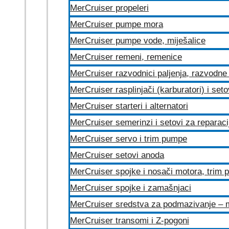
MerCruiser propeleri
MerCruiser pumpe mora
MerCruiser pumpe vode, miješalice
MerCruiser remeni, remenice
MerCruiser razvodnici paljenja, razvodne 
MerCruiser rasplinjači (karburatori) i set
MerCruiser starteri i alternatori
MerCruiser semerinzi i setovi za reparac
MerCruiser servo i trim pumpe
MerCruiser setovi anoda
MerCruiser spojke i nosači motora, trim
MerCruiser spojke i zamašnjaci
MerCruiser sredstva za podmazivanje – 
MerCruiser transomi i Z-pogoni