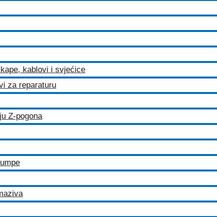
kape, kablovi i svjećice
ovi za reparaturu
iju Z-pogona
 pumpe
maziva