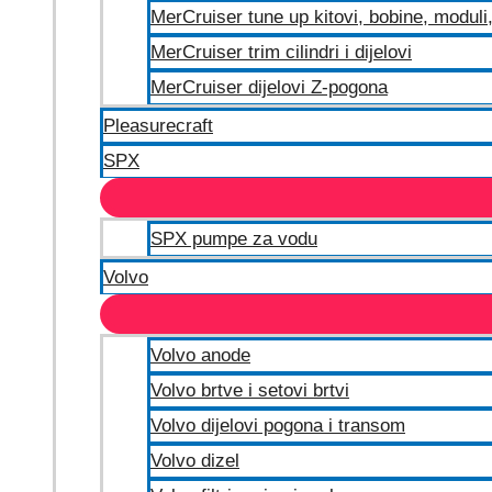
MerCruiser tune up kitovi, bobine, moduli, 
MerCruiser trim cilindri i dijelovi
MerCruiser dijelovi Z-pogona
Pleasurecraft
SPX
SPX pumpe za vodu
Volvo
Volvo anode
Volvo brtve i setovi brtvi
Volvo dijelovi pogona i transom
Volvo dizel