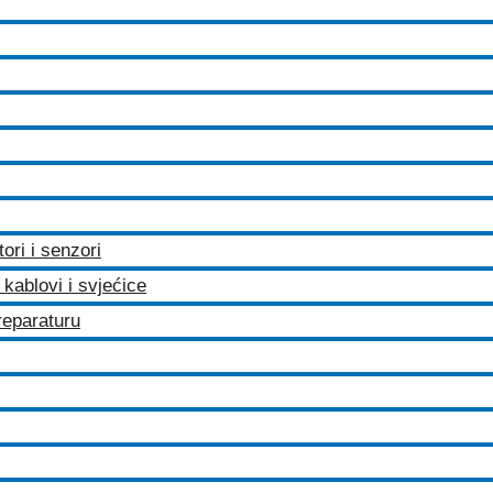
tori i senzori
kablovi i svjećice
 reparaturu