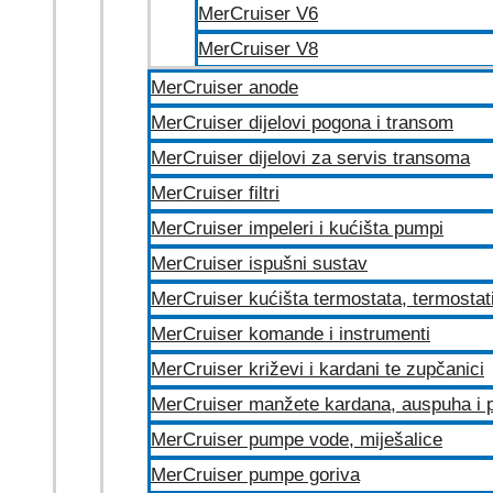
MerCruiser V6
MerCruiser V8
MerCruiser anode
MerCruiser dijelovi pogona i transom
MerCruiser dijelovi za servis transoma
MerCruiser filtri
MerCruiser impeleri i kućišta pumpi
MerCruiser ispušni sustav
MerCruiser kućišta termostata, termostat
MerCruiser komande i instrumenti
MerCruiser križevi i kardani te zupčanici
MerCruiser manžete kardana, auspuha i p
MerCruiser pumpe vode, miješalice
MerCruiser pumpe goriva