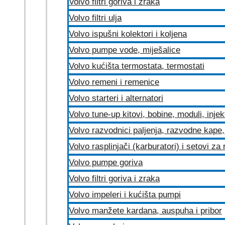
Volvo filtri goriva i zraka
Volvo filtri ulja
Volvo ispušni kolektori i koljena
Volvo pumpe vode, miješalice
Volvo kućišta termostata, termostati
Volvo remeni i remenice
Volvo starteri i alternatori
Volvo tune-up kitovi, bobine, moduli, injek
Volvo razvodnici paljenja, razvodne kape, 
Volvo rasplinjači (karburatori) i setovi za
Volvo pumpe goriva
Volvo filtri goriva i zraka
Volvo impeleri i kućišta pumpi
Volvo manžete kardana, auspuha i pribor