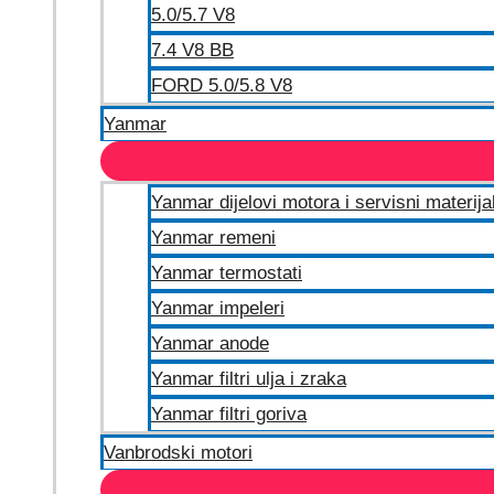
5.0/5.7 V8
7.4 V8 BB
FORD 5.0/5.8 V8
Yanmar
Yanmar dijelovi motora i servisni materija
Yanmar remeni
Yanmar termostati
Yanmar impeleri
Yanmar anode
Yanmar filtri ulja i zraka
Yanmar filtri goriva
Vanbrodski motori