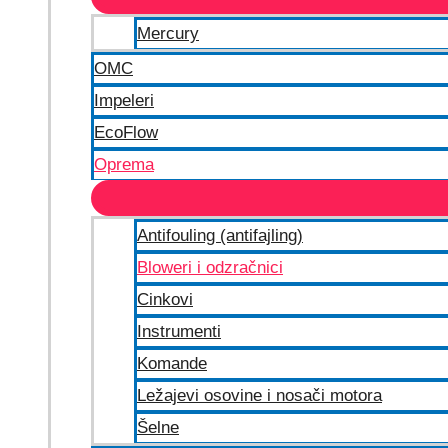
Mercury
OMC
Impeleri
EcoFlow
Oprema
Antifouling (antifajling)
Bloweri i odzračnici
Cinkovi
Instrumenti
Komande
Ležajevi osovine i nosači motora
Šelne