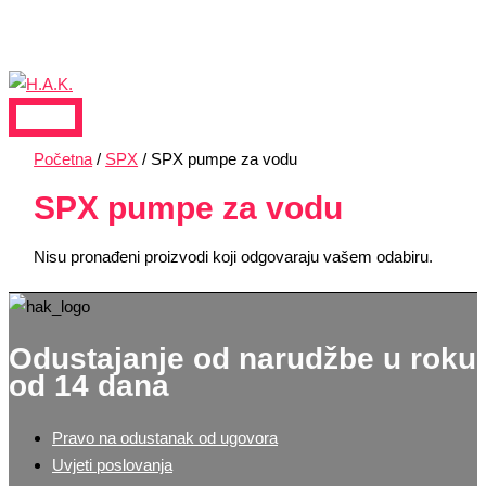
MAIN
Skip
Products
MENU
to
search
content
Početna
/
SPX
/ SPX pumpe za vodu
SPX pumpe za vodu
Nisu pronađeni proizvodi koji odgovaraju vašem odabiru.
Odustajanje od narudžbe u roku
od 14 dana
Pravo na odustanak od ugovora
Uvjeti poslovanja