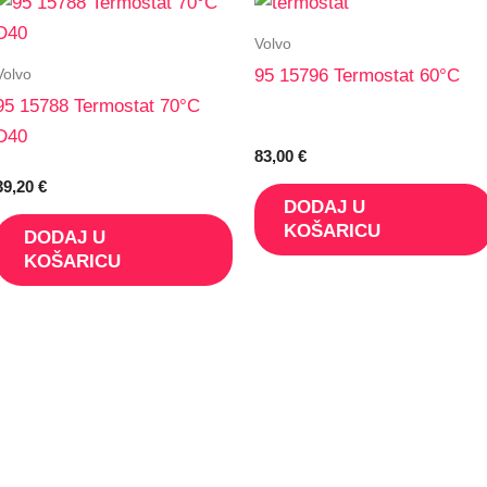
Volvo
Volvo
95 15796 Termostat 60°C
95 15788 Termostat 70°C
D40
83,00
€
39,20
€
DODAJ U
KOŠARICU
DODAJ U
KOŠARICU