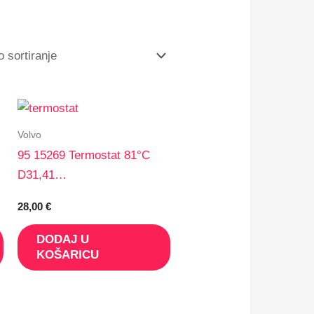
Volvo
95 15269 Termostat 81°C
D31,41…
28,00
€
DODAJ U
KOŠARICU