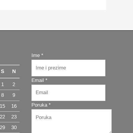
Ime
*
S
N
Poruka
Email
*
1
2
Ime
8
9
Email
Poruka
*
15
16
22
23
29
30