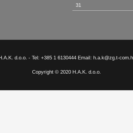
31
H.A.K. d.o.o. - Tel: +385 1 6130444 Email: h.a.k@zg.t-com.h
Copyright © 2020 H.A.K. d.o.o.