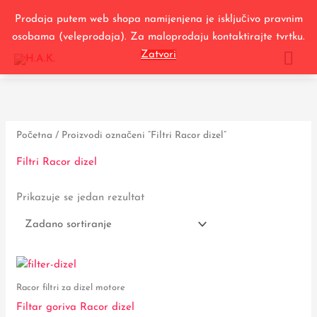
Skip
Prodaja putem web shopa namijenjena je isključivo pravnim
to
osobama (veleprodaja). Za maloprodaju kontaktirajte tvrtku.
content
MA
Zatvori
ME
Početna
/ Proizvodi označeni “Filtri Racor dizel”
Filtri Racor dizel
Prikazuje se jedan rezultat
Raspon
Ovaj
cijena:
proizvod
od
Racor filtri za dizel motore
40,00 €
ima
Filtar goriva Racor dizel
do