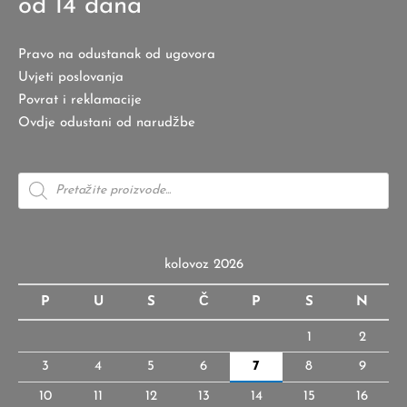
od 14 dana
Pravo na odustanak od ugovora
Uvjeti poslovanja
Povrat i reklamacije
Ovdje odustani od narudžbe
Products
search
kolovoz 2026
P
U
S
Č
P
S
N
1
2
3
4
5
6
7
8
9
10
11
12
13
14
15
16