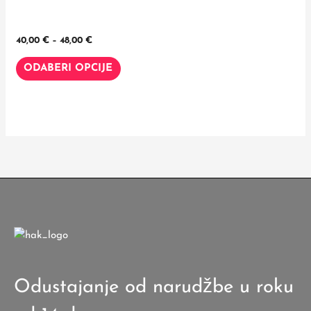
više
48,00 €
varijanti.
Opcije
40,00
€
–
48,00
€
se
ODABERI OPCIJE
mogu
odabrati
na
stranici
proizvoda
Odustajanje od narudžbe u roku