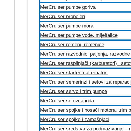
MerCruiser pumpe goriva
MerCruiser propeleri
MerCruiser pumpe mora
MerCruiser pumpe vode, miješalice
MerCruiser remeni, remenice
MerCruiser razvodnici paljenja, razvodne 
MerCruiser rasplinjači (karburatori) i set
MerCruiser starteri i alternatori
MerCruiser semerinzi i setovi za reparac
MerCruiser servo i trim pumpe
MerCruiser setovi anoda
MerCruiser spojke i nosači motora, trim
MerCruiser spojke i zamašnjaci
MerCruiser sredstva za podmazivanje – 