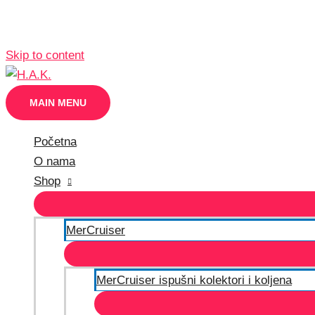
Skip to content
MAIN MENU
Početna
O nama
Shop
MerCruiser
MerCruiser ispušni kolektori i koljena