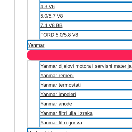
4.3 V6
5.0/5.7 V8
7.4 V8 BB
FORD 5.0/5.8 V8
Yanmar
Yanmar dijelovi motora i servisni materija
Yanmar remeni
Yanmar termostati
Yanmar impeleri
Yanmar anode
Yanmar filtri ulja i zraka
Yanmar filtri goriva