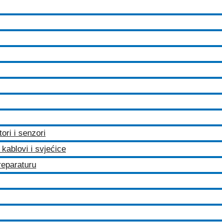
tori i senzori
kablovi i svjećice
 reparaturu