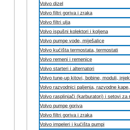
Volvo dizel
Volvo filtri goriva i zraka
Volvo filtri ulja
Volvo ispušni kolektori i koljena
Volvo pumpe vode, miješalice
Volvo kućišta termostata, termostati
Volvo remeni i remenice
Volvo starteri i alternatori
Volvo tune-up kitovi, bobine, moduli, injek
Volvo razvodnici paljenja, razvodne kape, 
Volvo rasplinjači (karburatori) i setovi za
Volvo pumpe goriva
Volvo filtri goriva i zraka
Volvo impeleri i kućišta pumpi