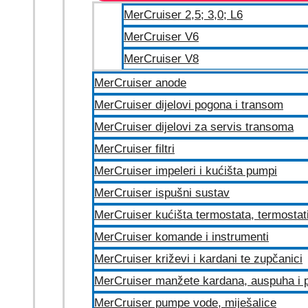
MerCruiser 2,5; 3,0; L6
MerCruiser V6
MerCruiser V8
MerCruiser anode
MerCruiser dijelovi pogona i transom
MerCruiser dijelovi za servis transoma
MerCruiser filtri
MerCruiser impeleri i kućišta pumpi
MerCruiser ispušni sustav
MerCruiser kućišta termostata, termostat
MerCruiser komande i instrumenti
MerCruiser križevi i kardani te zupčanici
MerCruiser manžete kardana, auspuha i p
MerCruiser pumpe vode, miješalice