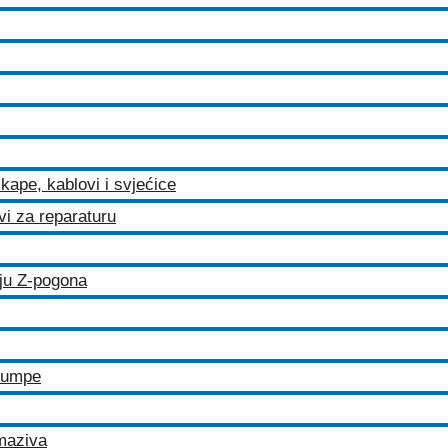
kape, kablovi i svjećice
ovi za reparaturu
iju Z-pogona
 pumpe
maziva