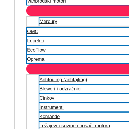
Vanbrodski motori
Mercury
OMC
Impeleri
EcoFlow
Oprema
Antifouling (antifajling)
Bloweri i odzračnici
Cinkovi
Instrumenti
Komande
Ležajevi osovine i nosači motora