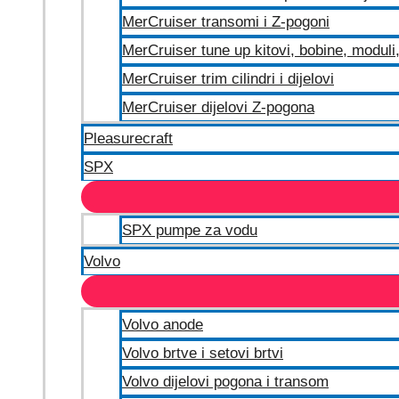
MerCruiser transomi i Z-pogoni
MerCruiser tune up kitovi, bobine, moduli, 
MerCruiser trim cilindri i dijelovi
MerCruiser dijelovi Z-pogona
Pleasurecraft
SPX
SPX pumpe za vodu
Volvo
Volvo anode
Volvo brtve i setovi brtvi
Volvo dijelovi pogona i transom