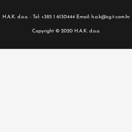
H.A.K. d.o.o. - Tel: +385 1 6130444 Email: h.a.k@zg.t-com.hr
Copyright © 2020 H.A.K. d.o.o.