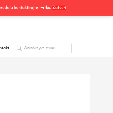
odaju kontaktirajte tvrtku.
Zatvori
Products
ntakt
search