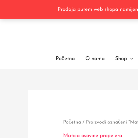
Skip
Prodaja putem web shopa namijenje
to
content
Početna
O nama
Shop
Početna
/ Proizvodi označeni “Mat
Matica osovine propelera