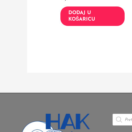
DODAJ U
KOŠARICU
Products
search