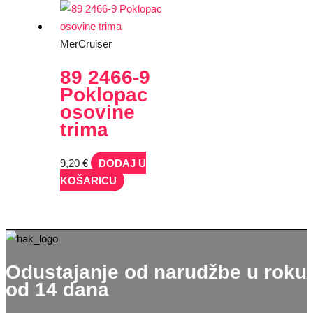
MerCruiser
89 2466-9
Poklopac
osovine
trima
9,20
€
DODAJ U
KOŠARICU
Odustajanje od narudžbe u roku
od 14 dana