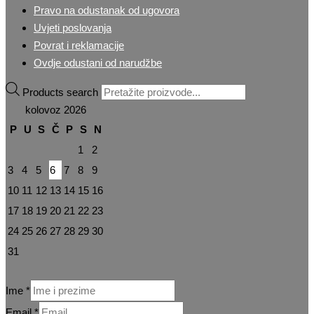
Pravo na odustanak od ugovora
Uvjeti poslovanja
Povrat i reklamacije
Ovdje odustani od narudžbe
Products search
kolovoz 2026
P
U
S
Č
P
S
N
1
2
3
4
5
6
7
8
9
10
11
12
13
14
15
16
17
18
19
20
21
22
23
24
25
26
27
28
29
30
31
Ime
*
Email
*