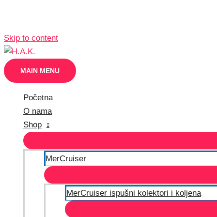
Skip to content
MAIN MENU
Početna
O nama
Shop
MerCruiser
MerCruiser ispušni kolektori i koljena