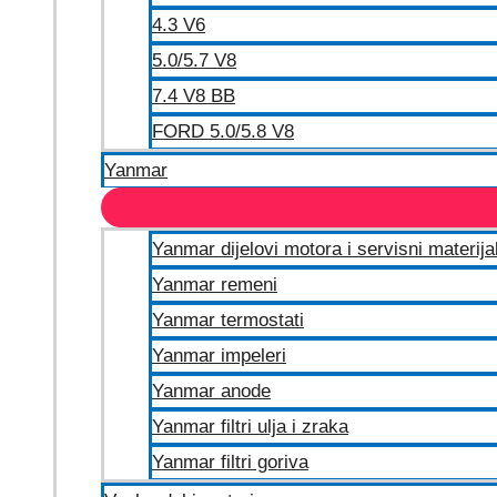
4.3 V6
5.0/5.7 V8
7.4 V8 BB
FORD 5.0/5.8 V8
Yanmar
Yanmar dijelovi motora i servisni materija
Yanmar remeni
Yanmar termostati
Yanmar impeleri
Yanmar anode
Yanmar filtri ulja i zraka
Yanmar filtri goriva