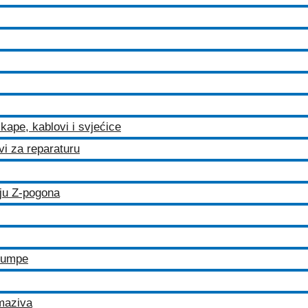
kape, kablovi i svjećice
ovi za reparaturu
iju Z-pogona
 pumpe
maziva