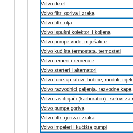
Volvo dizel
Volvo filtri goriva i zraka
Volvo filtri ulja
Volvo ispušni kolektori i koljena
Volvo pumpe vode, miješalice
Volvo kućišta termostata, termostati
Volvo remeni i remenice
Volvo starteri i alternatori
Volvo tune-up kitovi, bobine, moduli, injek
Volvo razvodnici paljenja, razvodne kape, 
Volvo rasplinjači (karburatori) i setovi za
Volvo pumpe goriva
Volvo filtri goriva i zraka
Volvo impeleri i kućišta pumpi