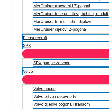
MerCruiser transomi i Z-pogoni
MerCruiser tune up kitovi, bobine, moduli, 
MerCruiser trim cilindri i dijelovi
MerCruiser dijelovi Z-pogona
Pleasurecraft
SPX
SPX pumpe za vodu
Volvo
Volvo anode
Volvo brtve i setovi brtvi
Volvo dijelovi pogona i transom