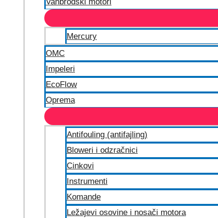
Vanbrodski motori
Mercury
OMC
Impeleri
EcoFlow
Oprema
Antifouling (antifajling)
Bloweri i odzračnici
Cinkovi
Instrumenti
Komande
Ležajevi osovine i nosači motora