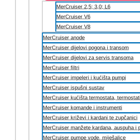
MerCruiser 2,5; 3,0; L6
MerCruiser V6
MerCruiser V8
MerCruiser anode
MerCruiser dijelovi pogona i transom
MerCruiser dijelovi za servis transoma
MerCruiser filtri
MerCruiser impeleri i kućišta pumpi
MerCruiser ispušni sustav
MerCruiser kućišta termostata, termostat
MerCruiser komande i instrumenti
MerCruiser križevi i kardani te zupčanici
MerCruiser manžete kardana, auspuha i p
MerCruiser pumpe vode, miješalice