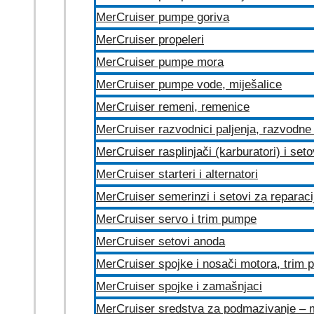
MerCruiser pumpe goriva
MerCruiser propeleri
MerCruiser pumpe mora
MerCruiser pumpe vode, miješalice
MerCruiser remeni, remenice
MerCruiser razvodnici paljenja, razvodne 
MerCruiser rasplinjači (karburatori) i set
MerCruiser starteri i alternatori
MerCruiser semerinzi i setovi za reparac
MerCruiser servo i trim pumpe
MerCruiser setovi anoda
MerCruiser spojke i nosači motora, trim
MerCruiser spojke i zamašnjaci
MerCruiser sredstva za podmazivanje – 