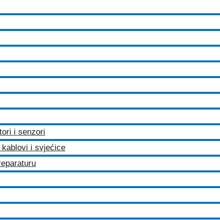
tori i senzori
kablovi i svjećice
 reparaturu