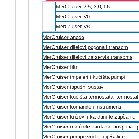
MerCruiser 2,5; 3,0; L6
MerCruiser V6
MerCruiser V8
MerCruiser anode
MerCruiser dijelovi pogona i transom
MerCruiser dijelovi za servis transoma
MerCruiser filtri
MerCruiser impeleri i kućišta pumpi
MerCruiser ispušni sustav
MerCruiser kućišta termostata, termostat
MerCruiser komande i instrumenti
MerCruiser križevi i kardani te zupčanici
MerCruiser manžete kardana, auspuha i p
MerCruiser pumpe vode, miješalice