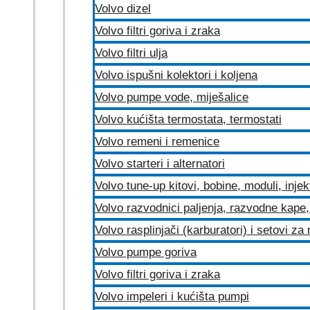
Volvo dizel
Volvo filtri goriva i zraka
Volvo filtri ulja
Volvo ispušni kolektori i koljena
Volvo pumpe vode, miješalice
Volvo kućišta termostata, termostati
Volvo remeni i remenice
Volvo starteri i alternatori
Volvo tune-up kitovi, bobine, moduli, injek
Volvo razvodnici paljenja, razvodne kape, 
Volvo rasplinjači (karburatori) i setovi za
Volvo pumpe goriva
Volvo filtri goriva i zraka
Volvo impeleri i kućišta pumpi