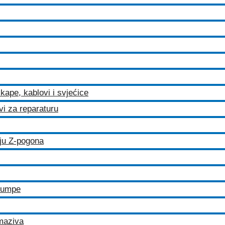
kape, kablovi i svjećice
ovi za reparaturu
iju Z-pogona
 pumpe
maziva