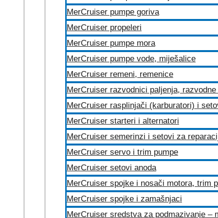
MerCruiser pumpe goriva
MerCruiser propeleri
MerCruiser pumpe mora
MerCruiser pumpe vode, miješalice
MerCruiser remeni, remenice
MerCruiser razvodnici paljenja, razvodne 
MerCruiser rasplinjači (karburatori) i set
MerCruiser starteri i alternatori
MerCruiser semerinzi i setovi za reparac
MerCruiser servo i trim pumpe
MerCruiser setovi anoda
MerCruiser spojke i nosači motora, trim
MerCruiser spojke i zamašnjaci
MerCruiser sredstva za podmazivanje – 