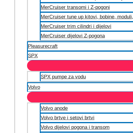
MerCruiser transomi i Z-pogoni
MerCruiser tune up kitovi, bobine, moduli, 
MerCruiser trim cilindri i dijelovi
MerCruiser dijelovi Z-pogona
Pleasurecraft
SPX
SPX pumpe za vodu
Volvo
Volvo anode
Volvo brtve i setovi brtvi
Volvo dijelovi pogona i transom