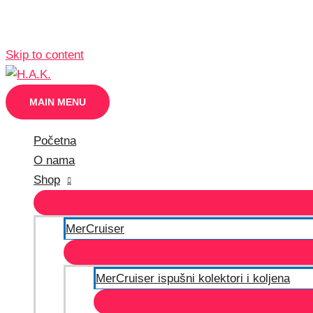
Skip to content
MAIN MENU
Početna
O nama
Shop
MerCruiser
MerCruiser ispušni kolektori i koljena