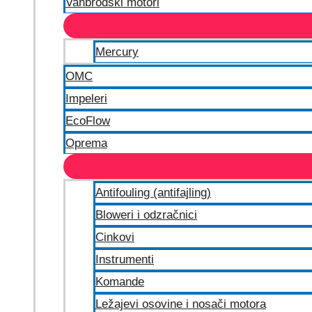
Vanbrodski motori
Mercury
OMC
Impeleri
EcoFlow
Oprema
Antifouling (antifajling)
Bloweri i odzračnici
Cinkovi
Instrumenti
Komande
Ležajevi osovine i nosači motora