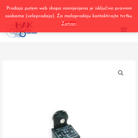
Relej
Skip
pumpe
Prodaja putem web shopa namijenjena je isključivo pravnim
to
goriva
osobama (veleprodaja). Za maloprodaju kontaktirajte tvrtku.
content
MAI
i
Zatvori
trima
ME
Volvo
količina
89
5705
Relej
pumpe
goriva
i
trima
Volvo
količina