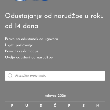
Odustajanje od narudžbe u roku
od 14 dana
Pravo na odustanak od ugovora
Uvjeti poslovanja
Povrat i reklamacije
Ovdje odustani od narudžbe
Products
search
kolovoz 2026
P
U
S
Č
P
S
N