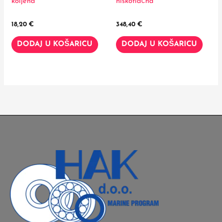
koljena
niskotlačna
18,20
€
348,40
€
DODAJ U KOŠARICU
DODAJ U KOŠARICU