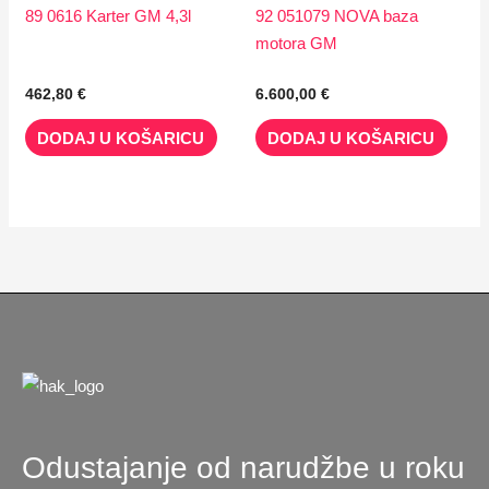
89 0616 Karter GM 4,3l
92 051079 NOVA baza
motora GM
462,80
€
6.600,00
€
DODAJ U KOŠARICU
DODAJ U KOŠARICU
Odustajanje od narudžbe u roku