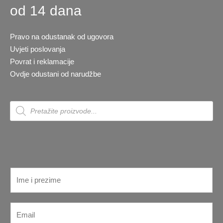
od 14 dana
Pravo na odustanak od ugovora
Uvjeti poslovanja
Povrat i reklamacije
Ovdje odustani od narudžbe
Products
search
I
m
e
E
E
*
m
m