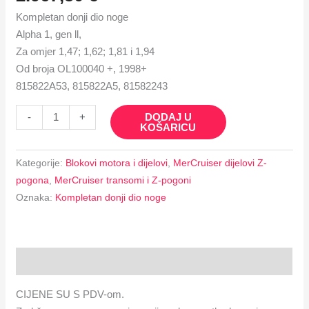
Kompletan donji dio noge
Alpha 1, gen ll,
Za omjer 1,47; 1,62; 1,81 i 1,94
Od broja OL100040 +, 1998+
815822A53, 815822A5, 81582243
DODAJ U
-
+
KOŠARICU
Kategorije:
Blokovi motora i dijelovi
,
MerCruiser dijelovi Z-
pogona
,
MerCruiser transomi i Z-pogoni
Oznaka:
Kompletan donji dio noge
Opis
CIJENE SU S PDV-om.