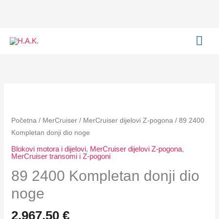
Kompletan
Skip
donji
to
dio
content
MAI
noge
količina
ME
89
2400
Kompletan
Početna
/
MerCruiser
/
MerCruiser dijelovi Z-pogona
/ 89 2400
donji
Kompletan donji dio noge
dio
Blokovi motora i dijelovi
,
MerCruiser dijelovi Z-pogona
,
noge
MerCruiser transomi i Z-pogoni
količina
89 2400 Kompletan donji dio
noge
2.967,50
€