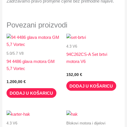
Zadržavamo pravo promjene cijene bez prethodne najave.
Povezani proizvodi
4.3 V6
5.0/5.7 V8
94C262CS-A Set brtvi
94 4486 glava motora GM
motora V6
5,7 Vortec
152,00
€
1.200,00
€
DODAJ U KOŠARICU
DODAJ U KOŠARICU
4.3 V6
Blokovi motora i dijelovi