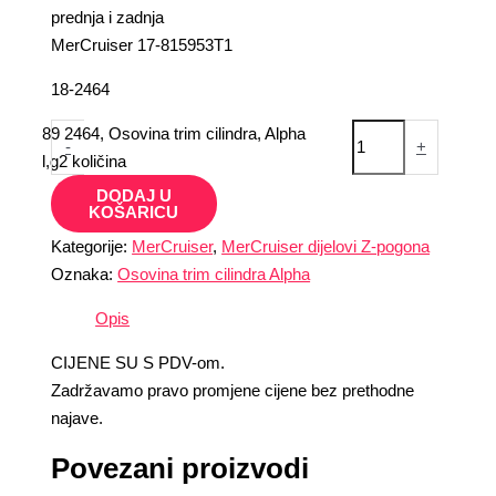
prednja i zadnja
MerCruiser 17-815953T1
18-2464
89 2464, Osovina trim cilindra, Alpha
-
+
l,g2 količina
DODAJ U
KOŠARICU
Kategorije:
MerCruiser
,
MerCruiser dijelovi Z-pogona
Oznaka:
Osovina trim cilindra Alpha
Opis
CIJENE SU S PDV-om.
Zadržavamo pravo promjene cijene bez prethodne
najave.
Povezani proizvodi