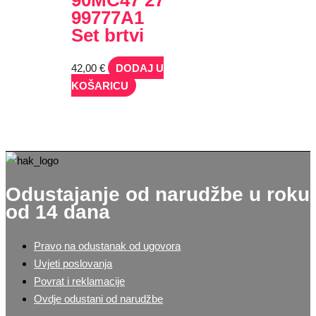
99777A1
Set brtvi
42,00
€
DODAJ U
KOŠARICU
Odustajanje od narudžbe u roku
od 14 dana
Pravo na odustanak od ugovora
Uvjeti poslovanja
Povrat i reklamacije
Ovdje odustani od narudžbe