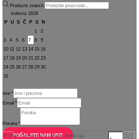
Products search
kolovoz 2026
P
U
S
Č
P
S
N
1
2
3
4
5
6
7
8
9
10
11
12
13
14
15
16
17
18
19
20
21
22
23
24
25
26
27
28
29
30
31
Ime
*
Email
*
Poruka
Email
Poruka
*
Ime
POŠALJITE NAM UPIT
89 2464, Osovina trim cilindra, Alpha l,g2