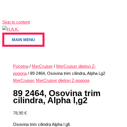
Skip to content
MAIN MENU
Početna
/
MerCruiser
/
MerCruiser dijelovi Z-
pogona
/ 89 2464, Osovina trim cilindra, Alpha l,g2
MerCruiser
,
MerCruiser dijelovi Z-pogona
89 2464, Osovina trim
cilindra, Alpha l,g2
78,90
€
Osovina trim cilindra Alpha l gll.