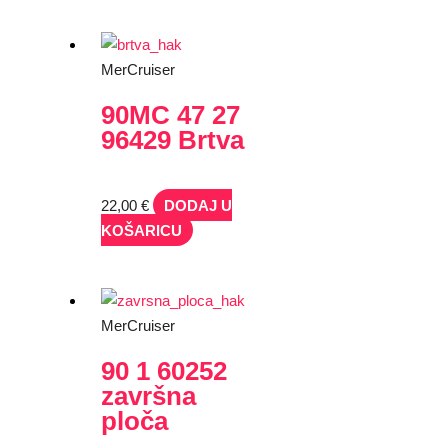
MerCruiser
90MC 47 27
96429 Brtva
22,00
€
DODAJ U
KOŠARICU
MerCruiser
90 1 60252
završna
ploča