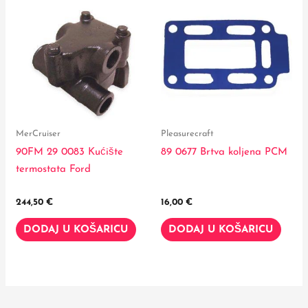
MerCruiser
Pleasurecraft
90FM 29 0083 Kućište
89 0677 Brtva koljena PCM
termostata Ford
244,50
€
16,00
€
DODAJ U KOŠARICU
DODAJ U KOŠARICU