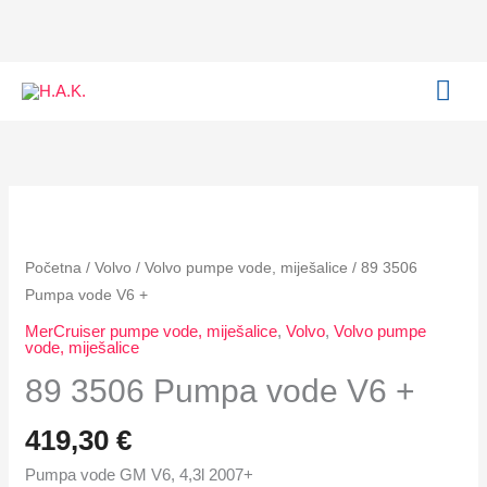
Pumpa
Skip
vode
to
V6
content
MAI
+
količina
ME
89
3506
Pumpa
Početna
/
Volvo
/
Volvo pumpe vode, miješalice
/ 89 3506
vode
Pumpa vode V6 +
V6
MerCruiser pumpe vode, miješalice
,
Volvo
,
Volvo pumpe
+
vode, miješalice
količina
89 3506 Pumpa vode V6 +
419,30
€
Pumpa vode GM V6, 4,3l 2007+