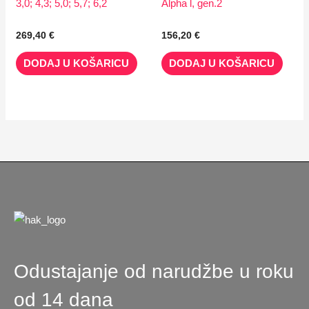
3,0; 4,3; 5,0; 5,7; 6,2
Alpha l, gen.2
269,40
€
156,20
€
DODAJ U KOŠARICU
DODAJ U KOŠARICU
Odustajanje od narudžbe u roku
od 14 dana