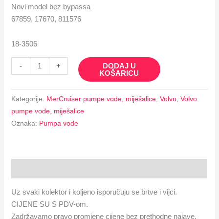
Novi model bez bypassa
67859, 17670, 811576
18-3506
DODAJ U
-
+
KOŠARICU
Kategorije:
MerCruiser pumpe vode, miješalice
,
Volvo
,
Volvo
pumpe vode, miješalice
Oznaka:
Pumpa vode
Opis
Uz svaki kolektor i koljeno isporučuju se brtve i vijci.
CIJENE SU S PDV-om.
Zadržavamo pravo promjene cijene bez prethodne najave.