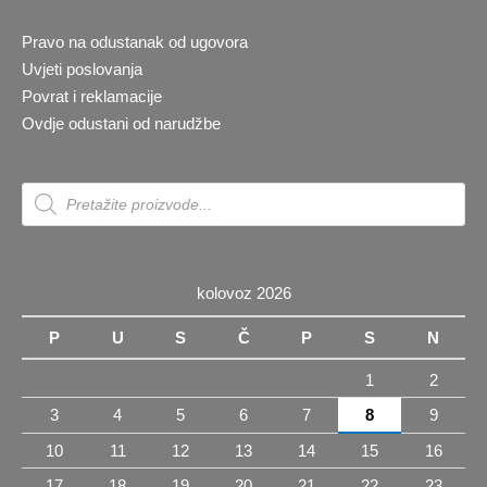
Pravo na odustanak od ugovora
Uvjeti poslovanja
Povrat i reklamacije
Ovdje odustani od narudžbe
Products
search
kolovoz 2026
P
U
S
Č
P
S
N
1
2
3
4
5
6
7
8
9
10
11
12
13
14
15
16
17
18
19
20
21
22
23