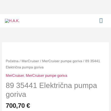
Električna
Skip
pumpa
to
goriva
content
MAI
količina
ME
89
35441
Električna
Početna
/
MerCruiser
/
MerCruiser pumpe goriva
/ 89 35441
pumpa
Električna pumpa goriva
goriva
MerCruiser
,
MerCruiser pumpe goriva
količina
89 35441 Električna pumpa
goriva
700,70
€