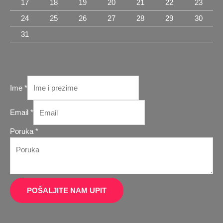
17
18
19
20
21
22
23
24
25
26
27
28
29
30
31
Ime
*
Email
*
Email
Poruka
*
Poruka
Ime
POŠALJITE NAM UPIT