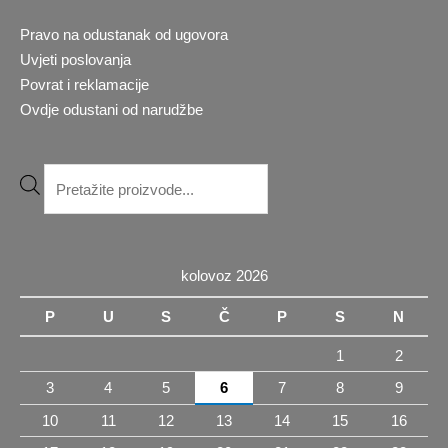
Pravo na odustanak od ugovora
Uvjeti poslovanja
Povrat i reklamacije
Ovdje odustani od narudžbe
Products
search
kolovoz 2026
P
U
S
Č
P
S
N
1
2
3
4
5
6
7
8
9
10
11
12
13
14
15
16