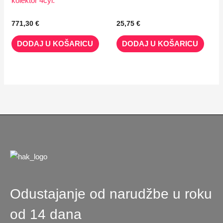
kolektor 4cyl.
771,30
€
25,75
€
DODAJ U KOŠARICU
DODAJ U KOŠARICU
Odustajanje od narudžbe u roku
od 14 dana