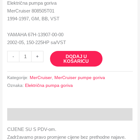
Električna pumpa goriva
MerCruiser 808505T01
1994-1997, GM, BB, VST
YAMAHA 67H-13907-00-00
2002-05, 150-225HP sa/VST
DODAJ U
-
+
KOŠARICU
Kategorije:
MerCruiser
,
MerCruiser pumpe goriva
Oznaka:
Električna pumpa goriva
Opis
CIJENE SU S PDV-om.
Zadržavamo pravo promjene cijene bez prethodne najave.