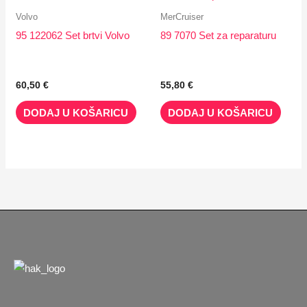
Volvo
MerCruiser
95 122062 Set brtvi Volvo
89 7070 Set za reparaturu
60,50
€
55,80
€
DODAJ U KOŠARICU
DODAJ U KOŠARICU