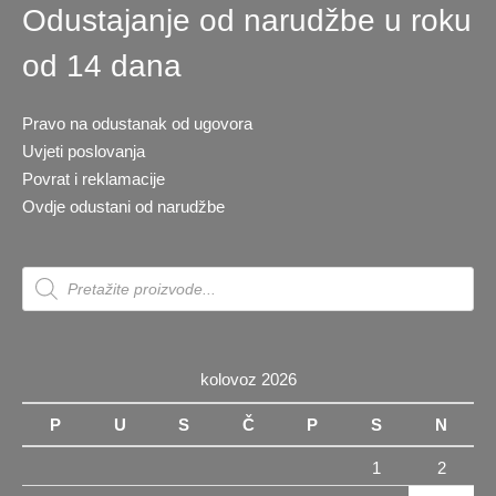
Odustajanje od narudžbe u roku
od 14 dana
Pravo na odustanak od ugovora
Uvjeti poslovanja
Povrat i reklamacije
Ovdje odustani od narudžbe
Products
search
kolovoz 2026
P
U
S
Č
P
S
N
1
2