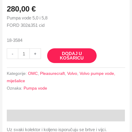
280,00
€
Pumpa vode 5,0 i 5,8
FORD 302&351 cid
18-3584
DODAJ U
-
+
KOŠARICU
Kategorije:
OMC
,
Pleasurecraft
,
Volvo
,
Volvo pumpe vode,
miješalice
Oznaka:
Pumpa vode
Opis
Uz svaki kolektor i koljeno isporučuju se brtve i vijci.