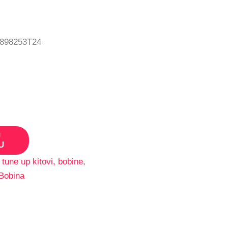
na
stranici
proizvoda
 898253T24
U
U
tune up kitovi, bobine,
Bobina