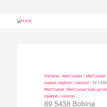
Skip
to
content
89
5438
Bobina
količina
Početna
/
MerCruiser
/
MerCruiser 
moduli, injektori i senzori
/ 89 5438
MerCruiser
,
MerCruiser tune up kit
injektori i senzori
89 5438 Bobina