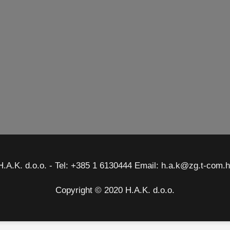
H.A.K. d.o.o. - Tel: +385 1 6130444 Email: h.a.k@zg.t-com.h
Copyright © 2020 H.A.K. d.o.o.