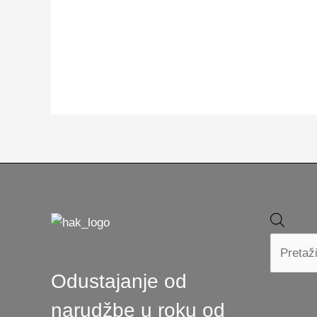
Produ
searc
Odustajanje od
narudžbe u roku od