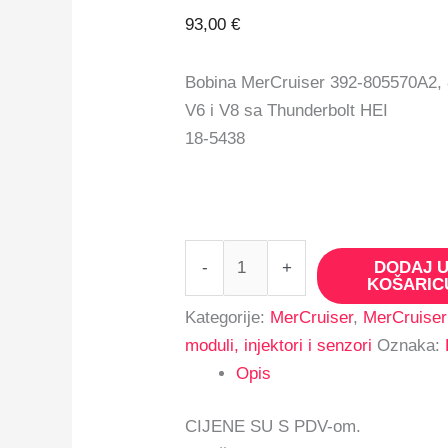
93,00
€
Bobina MerCruiser 392-805570A2,
V6 i V8 sa Thunderbolt HEI
18-5438
-
+
DODAJ 
KOŠARIC
Kategorije:
MerCruiser
,
MerCruiser 
moduli, injektori i senzori
Oznaka:
Opis
CIJENE SU S PDV-om.