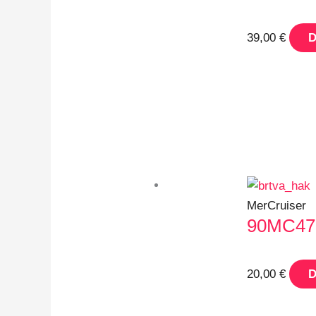
39,00
€
D
MerCruiser
90MC47 
20,00
€
D