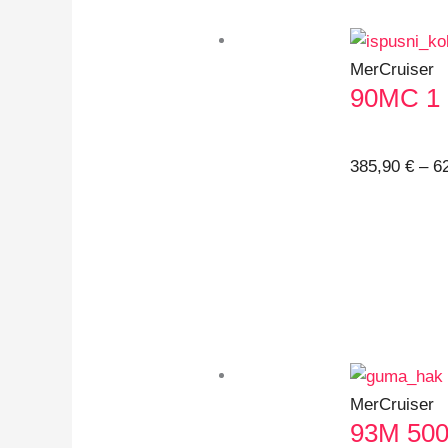
MerCruiser
90MC 1 9
385,90
€
–
6
MerCruiser
93M 500