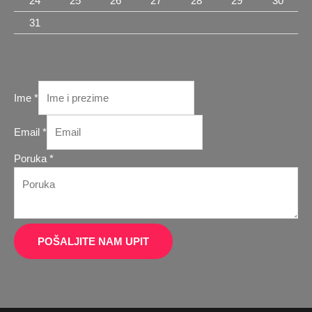
24
25
26
27
28
29
30
31
Ime
*
Email
*
Ime
Poruka
*
Poruka
Email
POŠALJITE NAM UPIT