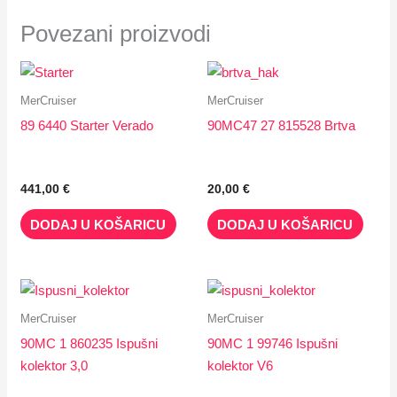
Povezani proizvodi
MerCruiser
MerCruiser
89 6440 Starter Verado
90MC47 27 815528 Brtva
441,00
€
20,00
€
DODAJ U KOŠARICU
DODAJ U KOŠARICU
Raspon
Raspon
Ovaj
Ovaj
cijena:
cijena:
proizvod
proizvod
od
od
MerCruiser
MerCruiser
688,10 €
385,90 €
ima
ima
90MC 1 860235 Ispušni
90MC 1 99746 Ispušni
do
do
više
više
951,00 €
626,60 €
kolektor 3,0
kolektor V6
varijanti.
varijanti.