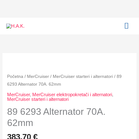
Skip
to
content
MAI
ME
89
6293
Alternator
Početna
/
MerCruiser
/
MerCruiser starteri i alternatori
/ 89
70A.
6293 Alternator 70A. 62mm
62mm
MerCruiser
,
MerCruiser elektropokretači i alternatori
,
količina
MerCruiser starteri i alternatori
89 6293 Alternator 70A.
62mm
383,70
€