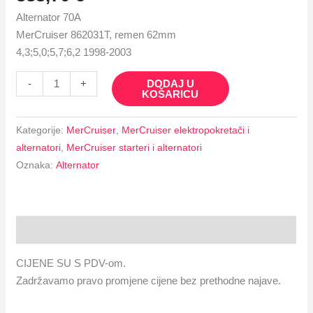
Alternator 70A
MerCruiser 862031T, remen 62mm
4,3;5,0;5,7;6,2 1998-2003
DODAJ U
-
+
KOŠARICU
Kategorije:
MerCruiser
,
MerCruiser elektropokretači i
alternatori
,
MerCruiser starteri i alternatori
Oznaka:
Alternator
Opis
CIJENE SU S PDV-om.
Zadržavamo pravo promjene cijene bez prethodne najave.