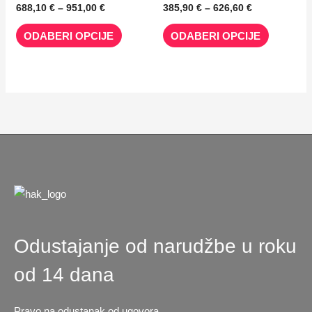
Opcije
Opcije
688,10
€
–
951,00
€
385,90
€
–
626,60
€
se
se
ODABERI OPCIJE
ODABERI OPCIJE
mogu
mogu
odabrati
odabrati
na
na
stranici
stranici
proizvoda
proizvod
Odustajanje od narudžbe u roku
od 14 dana
Pravo na odustanak od ugovora