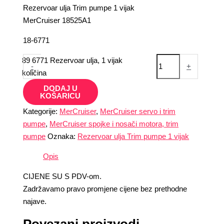
Rezervoar ulja Trim pumpe 1 vijak
MerCruiser 18525A1
18-6771
89 6771 Rezervoar ulja, 1 vijak
-
+
količina
DODAJ U
KOŠARICU
Kategorije:
MerCruiser
,
MerCruiser servo i trim
pumpe
,
MerCruiser spojke i nosači motora, trim
pumpe
Oznaka:
Rezervoar ulja Trim pumpe 1 vijak
Opis
CIJENE SU S PDV-om.
Zadržavamo pravo promjene cijene bez prethodne
najave.
Povezani proizvodi