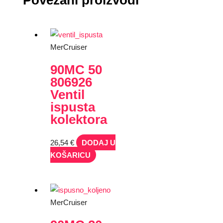
MerCruiser
90MC 50
806926
Ventil
ispusta
kolektora
26,54
€
DODAJ U
KOŠARICU
MerCruiser