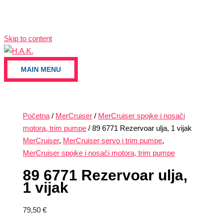
Skip to content
MAIN MENU
Početna
/
MerCruiser
/
MerCruiser spojke i nosači
motora, trim pumpe
/ 89 6771 Rezervoar ulja, 1 vijak
MerCruiser
,
MerCruiser servo i trim pumpe
,
MerCruiser spojke i nosači motora, trim pumpe
89 6771 Rezervoar ulja,
1 vijak
79,50
€