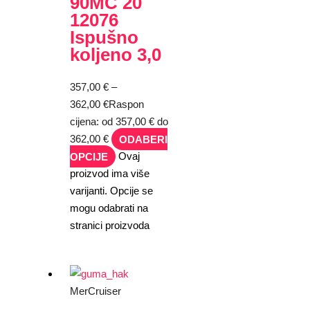
90MC 20
12076
Ispušno
koljeno 3,0
357,00
€
–
362,00
€
Raspon
cijena: od 357,00 € do
362,00 €
ODABERI
OPCIJE
Ovaj
proizvod ima više
varijanti. Opcije se
mogu odabrati na
stranici proizvoda
MerCruiser