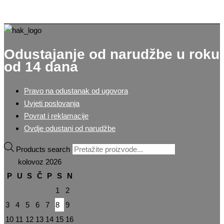
Odustajanje od narudžbe u roku
od 14 dana
Pravo na odustanak od ugovora
Uvjeti poslovanja
Povrat i reklamacije
Ovdje odustani od narudžbe
Products search
kolovoz 2026
P
U
S
Č
P
S
N
1
2
3
4
5
6
7
8
9
10
11
12
13
14
15
16