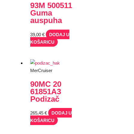
93M 500511
Guma
auspuha
39,00
€
DODAJ U
KOŠARICU
MerCruiser
90MC 20
61851A3
Podizač
265,45
€
DODAJ U
KOŠARICU