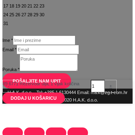
17
18
19
20
21
22
23
24
25
26
27
28
29
30
31
Ime
*
Email
*
Email
Poruka
Poruka
*
Ime
POŠALJITE NAM UPIT
89 6771 Rezervoar ulja, 1 vijak količina
-
+
H.A.K. d.o.o. - Tel: +385 1 6130444 Email: h.a.k@zg.t-com.hr
DODAJ U KOŠARICU
Copyright © 2020 H.A.K. d.o.o.