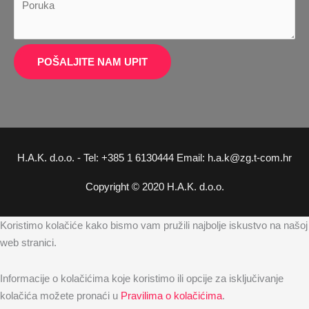
POŠALJITE NAM UPIT
H.A.K. d.o.o. - Tel: +385 1 6130444 Email: h.a.k@zg.t-com.hr
Copyright © 2020 H.A.K. d.o.o.
Koristimo kolačiće kako bismo vam pružili najbolje iskustvo na našoj
web stranici.
Informacije o kolačićima koje koristimo ili opcije za isključivanje
kolačića možete pronaći u
Pravilima o kolačićima
.