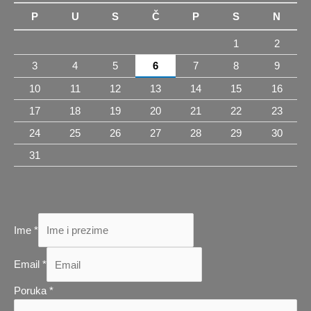
P
U
S
Č
P
S
N
1
2
3
4
5
6
7
8
9
10
11
12
13
14
15
16
17
18
19
20
21
22
23
24
25
26
27
28
29
30
31
Ime
*
Poruka
Email
*
Email
Poruka
*
Poruka