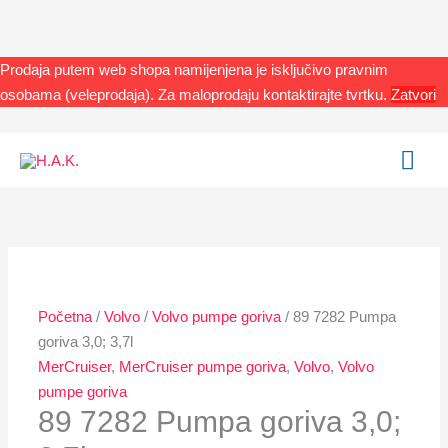
Skip
to
content
Prodaja putem web shopa namijenjena je isključivo pravnim
osobama (veleprodaja). Za maloprodaju kontaktirajte tvrtku.
Zatvori
MAI
ME
89
Raspon
Ovaj
7282
cijena:
proizvod
Pumpa
od
ima
goriva
357,00 €
više
3,0;
do
varijanti.
Početna
/
Volvo
/
Volvo pumpe goriva
/ 89 7282 Pumpa
3,7l
362,00 €
Opcije
goriva 3,0; 3,7l
količina
se
MerCruiser
,
MerCruiser pumpe goriva
,
Volvo
,
Volvo
mogu
pumpe goriva
odabrati
89 7282 Pumpa goriva 3,0;
na