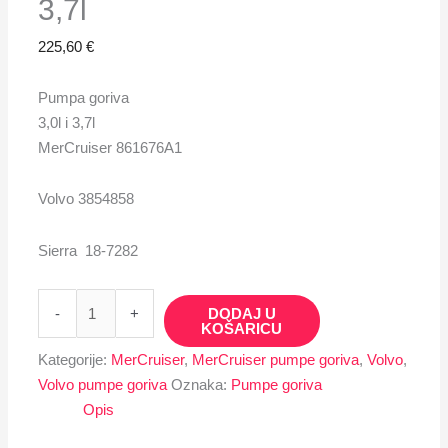
stranici
3,7l
proizvoda
225,60
€
Pumpa goriva
3,0l i 3,7l
MerCruiser 861676A1
Volvo 3854858
Sierra 18-7282
-
+
DODAJ U
KOŠARICU
Kategorije:
MerCruiser
,
MerCruiser pumpe goriva
,
Volvo
,
Volvo pumpe goriva
Oznaka:
Pumpe goriva
Opis