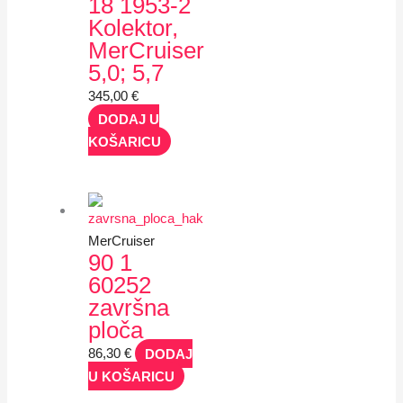
18 1953-2
Kolektor,
MerCruiser
5,0; 5,7
345,00
€
DODAJ U
KOŠARICU
MerCruiser
90 1
60252
završna
ploča
86,30
€
DODAJ
U KOŠARICU