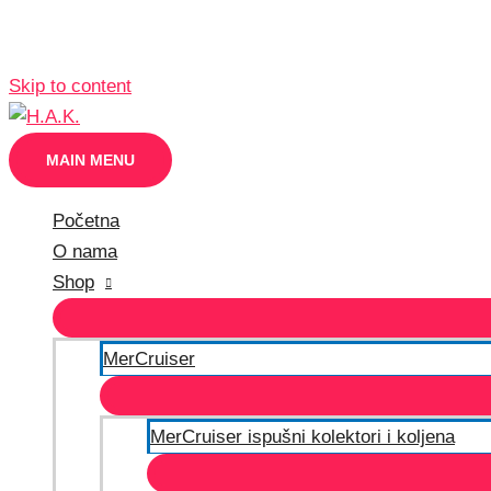
Skip to content
MAIN MENU
Početna
O nama
Shop
MerCruiser
MerCruiser ispušni kolektori i koljena