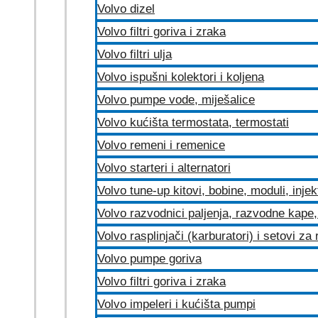
Volvo dizel
Volvo filtri goriva i zraka
Volvo filtri ulja
Volvo ispušni kolektori i koljena
Volvo pumpe vode, miješalice
Volvo kućišta termostata, termostati
Volvo remeni i remenice
Volvo starteri i alternatori
Volvo tune-up kitovi, bobine, moduli, injek
Volvo razvodnici paljenja, razvodne kape, 
Volvo rasplinjači (karburatori) i setovi za
Volvo pumpe goriva
Volvo filtri goriva i zraka
Volvo impeleri i kućišta pumpi