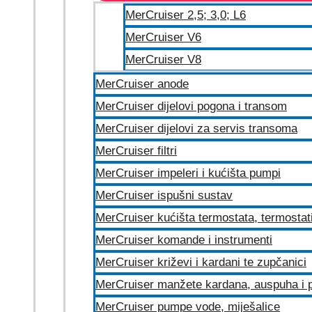
MerCruiser 2,5; 3,0; L6
MerCruiser V6
MerCruiser V8
MerCruiser anode
MerCruiser dijelovi pogona i transom
MerCruiser dijelovi za servis transoma
MerCruiser filtri
MerCruiser impeleri i kućišta pumpi
MerCruiser ispušni sustav
MerCruiser kućišta termostata, termostat
MerCruiser komande i instrumenti
MerCruiser križevi i kardani te zupčanici
MerCruiser manžete kardana, auspuha i p
MerCruiser pumpe vode, miješalice