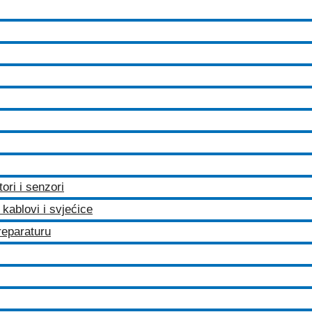
tori i senzori
kablovi i svjećice
 reparaturu