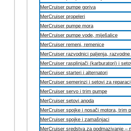
MerCruiser pumpe goriva
MerCruiser propeleri
MerCruiser pumpe mora
MerCruiser pumpe vode, miješalice
MerCruiser remeni, remenice
MerCruiser razvodnici paljenja, razvodne 
MerCruiser rasplinjači (karburatori) i set
MerCruiser starteri i alternatori
MerCruiser semerinzi i setovi za reparac
MerCruiser servo i trim pumpe
MerCruiser setovi anoda
MerCruiser spojke i nosači motora, trim
MerCruiser spojke i zamašnjaci
MerCruiser sredstva za podmazivanje – 