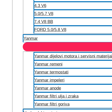
4.3 V6
5.0/5.7 V8
7.4 V8 BB
FORD 5.0/5.8 V8
Yanmar
Yanmar dijelovi motora i servisni materija
Yanmar remeni
Yanmar termostati
Yanmar impeleri
Yanmar anode
Yanmar filtri ulja i zraka
Yanmar filtri goriva