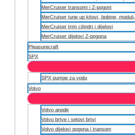
MerCruiser transomi i Z-pogoni
MerCruiser tune up kitovi, bobine, moduli, 
MerCruiser trim cilindri i dijelovi
MerCruiser dijelovi Z-pogona
Pleasurecraft
SPX
SPX pumpe za vodu
Volvo
Volvo anode
Volvo brtve i setovi brtvi
Volvo dijelovi pogona i transom