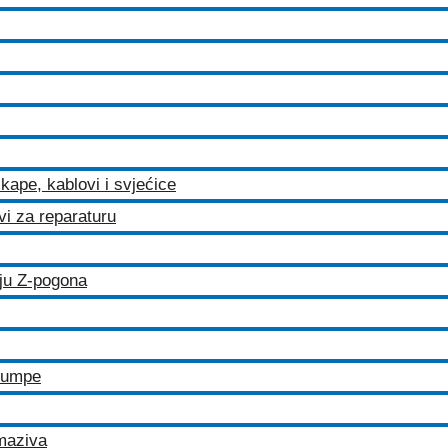
kape, kablovi i svjećice
ovi za reparaturu
iju Z-pogona
 pumpe
maziva