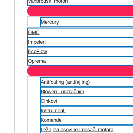
Vanbrodski motori
Mercury
OMC
Impeleri
EcoFlow
Oprema
Antifouling (antifajling)
Bloweri i odzračnici
Cinkovi
Instrumenti
Komande
Ležajevi osovine i nosači motora