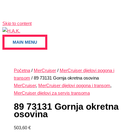
Skip to content
MAIN MENU
Početna
/
MerCruiser
/
MerCruiser dijelovi pogona i
transom
/ 89 73131 Gornja okretna osovina
MerCruiser
,
MerCruiser dijelovi pogona i transom
,
MerCruiser dijelovi za servis transoma
89 73131 Gornja okretna
osovina
503,60
€