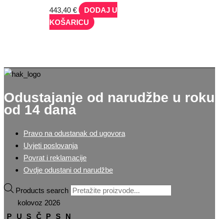
443,40
€
DODAJ U
KOŠARICU
Odustajanje od narudžbe u roku
od 14 dana
Pravo na odustanak od ugovora
Uvjeti poslovanja
Povrat i reklamacije
Ovdje odustani od narudžbe
Products search
kolovoz 2026
P
U
S
Č
P
S
N