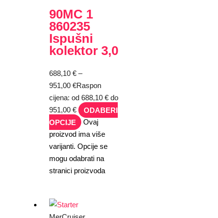
90MC 1
860235
Ispušni
kolektor 3,0
688,10
€
–
951,00
€
Raspon
cijena: od 688,10 € do
951,00 €
ODABERI
OPCIJE
Ovaj
proizvod ima više
varijanti. Opcije se
mogu odabrati na
stranici proizvoda
MerCruiser