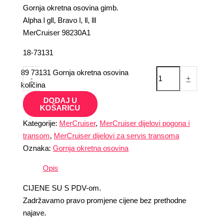
Gornja okretna osovina gimb.
Alpha l gll, Bravo l, ll, lll
MerCruiser 98230A1
18-73131
89 73131 Gornja okretna osovina
-
+
količina
DODAJ U
KOŠARICU
Kategorije:
MerCruiser
,
MerCruiser dijelovi pogona i
transom
,
MerCruiser dijelovi za servis transoma
Oznaka:
Gornja okretna osovina
Opis
CIJENE SU S PDV-om.
Zadržavamo pravo promjene cijene bez prethodne
najave.