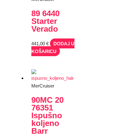
89 6440
Starter
Verado
441,00
€
DODAJ U
KOŠARICU
MerCruiser
90MC 20
76351
Ispušno
koljeno
Barr