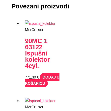
Povezani proizvodi
MerCruiser
90MC 1
63122
Ispušni
kolektor
4cyl.
771,30
€
DODAJ U
KOŠARICU
MerCruiser