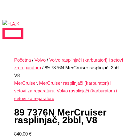
MAIN
Skip
Products
89
MENU
to
search
7376N
content
MerCruiser
rasplinjač,
2bbl,
V8
količina
Početna
/
Volvo
/
Volvo rasplinjači (karburatori) i setovi
za reparaturu
/ 89 7376N MerCruiser rasplinjač, 2bbl,
V8
MerCruiser
,
MerCruiser rasplinjači (karburatori) i
setovi za reparaturu
,
Volvo rasplinjači (karburatori) i
setovi za reparaturu
89 7376N MerCruiser
rasplinjač, 2bbl, V8
840,00
€