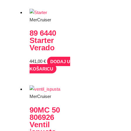
MerCruiser
89 6440
Starter
Verado
441,00
€
DODAJ U
KOŠARICU
MerCruiser
90MC 50
806926
Ventil