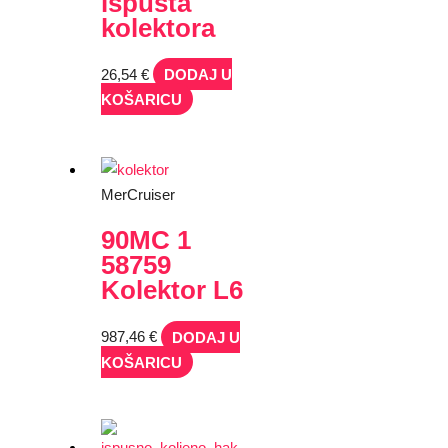
ispusta
kolektora
26,54
€
DODAJ U
KOŠARICU
MerCruiser
90MC 1
58759
Kolektor L6
987,46
€
DODAJ U
KOŠARICU