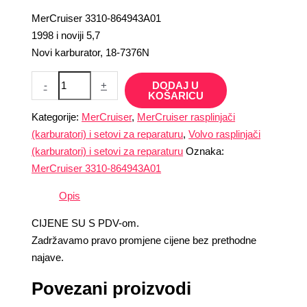
MerCruiser 3310-864943A01
1998 i noviji 5,7
Novi karburator, 18-7376N
-
+
DODAJ U
KOŠARICU
Kategorije:
MerCruiser
,
MerCruiser rasplinjači
(karburatori) i setovi za reparaturu
,
Volvo rasplinjači
(karburatori) i setovi za reparaturu
Oznaka:
MerCruiser 3310-864943A01
Opis
CIJENE SU S PDV-om.
Zadržavamo pravo promjene cijene bez prethodne
najave.
Povezani proizvodi