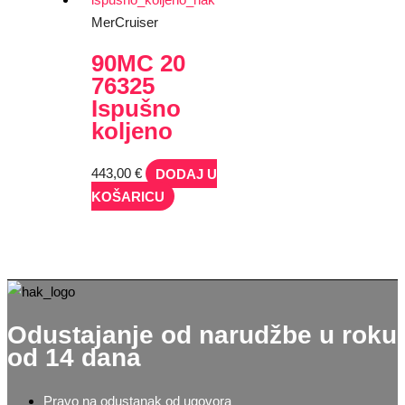
MerCruiser
90MC 20
76325
Ispušno
koljeno
443,00
€
DODAJ U
KOŠARICU
Odustajanje od narudžbe u roku
od 14 dana
Pravo na odustanak od ugovora