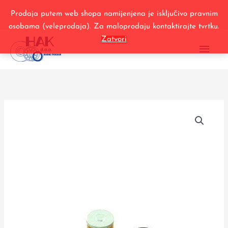
Filtar
Skip
goriva
Prodaja putem web shopa namijenjena je isključivo pravnim
to
3,0
osobama (veleprodaja). Za maloprodaju kontaktirajte tvrtku.
content
MAI
količina
Zatvori
ME
89
7784
Filtar
goriva
3,0
količina