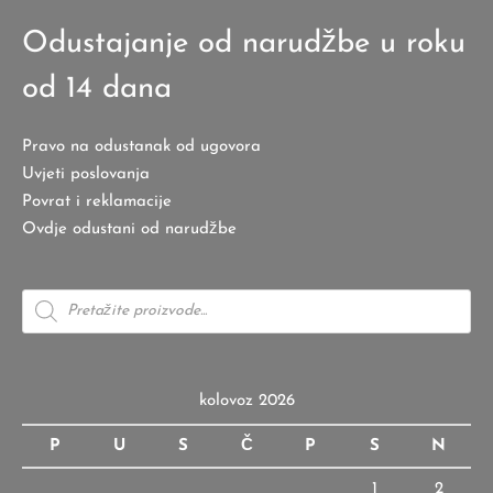
Odustajanje od narudžbe u roku
od 14 dana
Pravo na odustanak od ugovora
Uvjeti poslovanja
Povrat i reklamacije
Ovdje odustani od narudžbe
Products
search
kolovoz 2026
P
U
S
Č
P
S
N
1
2