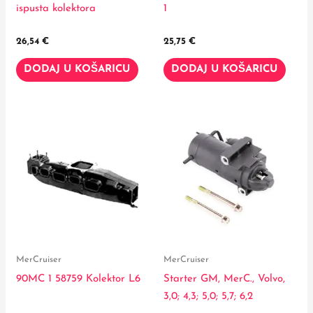
ispusta kolektora
1
26,54
€
25,75
€
DODAJ U KOŠARICU
DODAJ U KOŠARICU
MerCruiser
MerCruiser
90MC 1 58759 Kolektor L6
Starter GM, MerC., Volvo,
3,0; 4,3; 5,0; 5,7; 6,2