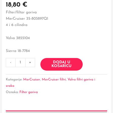
18,80
€
Filter/filtar goriva
MerCruiser 35-803897Q1
4 i 6 cilindra
Volvo 3855104
Sierra 18-7784
DODAJ U
-
+
KOŠARICU
Kategorije:
MerCruiser
,
MerCruiser filtri
,
Volvo filtri goriva i
zraka
Oznaka:
Filter goriva