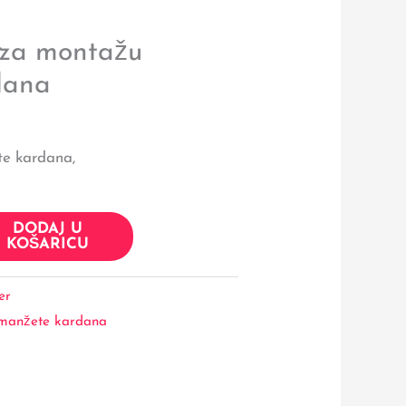
 za montažu
dana
e kardana,
DODAJ U
KOŠARICU
er
 manžete kardana