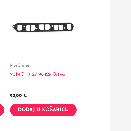
MerCruiser
90MC 47 27 96429 Brtva
22,00
€
DODAJ U KOŠARICU