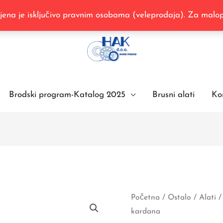
na je isključivo pravnim osobama (veleprodaja). Za malopr
Brodski program-Katalog 2025
Brusni alati
Ko
89
Početna
/
Ostalo
/
Alati
/
9870
kardana