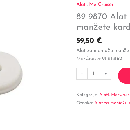
Alat
Alati
,
MerCruiser
za
89 9870 Alat
montažu
manžete kar
manžete
kardana
59,50
€
količina
Alat za montažu manžet
MerCruiser 91-818162
-
+
Kategorije:
Alati
,
MerCruis
Oznaka:
Alat za montažu