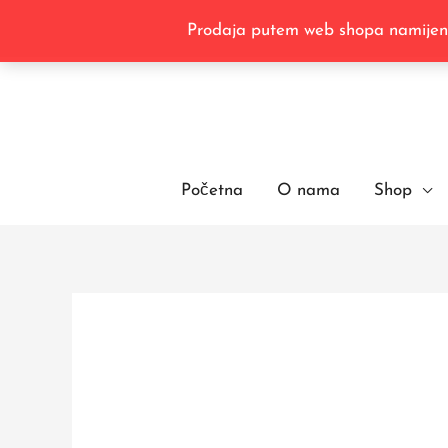
Skip
Prodaja putem web shopa namijenje
to
content
Početna
O nama
Shop