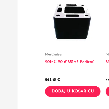
MerCruiser
M
90MC 20 61851A3 Podizač
8
265,45
€
4
DODAJ U KOŠARICU