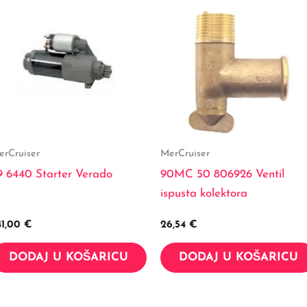
erCruiser
MerCruiser
9 6440 Starter Verado
90MC 50 806926 Ventil
ispusta kolektora
41,00
€
26,54
€
DODAJ U KOŠARICU
DODAJ U KOŠARICU