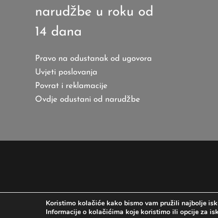
narudžbe u roku od
14 dana
Pravo na odustanak od ugovora
Uvjeti poslovanja
Povrat i reklamacije
Ovdje odustani od narudžbe
Koristimo kolačiće kako bismo vam pružili najbolje isk
Informacije o kolačićima koje koristimo ili opcije za i