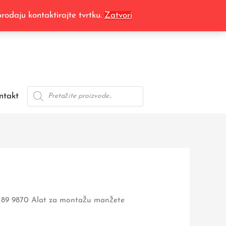
za
odaju kontaktirajte tvrtku.
Zatvori
montažu
manžete
kardana
količina
Products
ntakt
search
 89 9870 Alat za montažu manžete