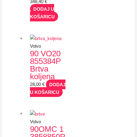
348,40
€
DODAJ U
KOŠARICU
Volvo
90 VO20
855384P
Brtva
koljena
28,00
€
DODAJ
U KOŠARICU
Volvo
90OMC 1
3858850P