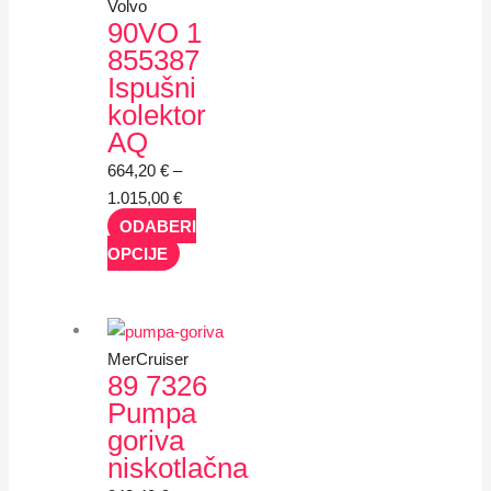
Volvo
90VO 1
855387
Ispušni
kolektor
AQ
664,20
€
–
1.015,00
€
ODABERI
OPCIJE
MerCruiser
89 7326
Pumpa
goriva
niskotlačna