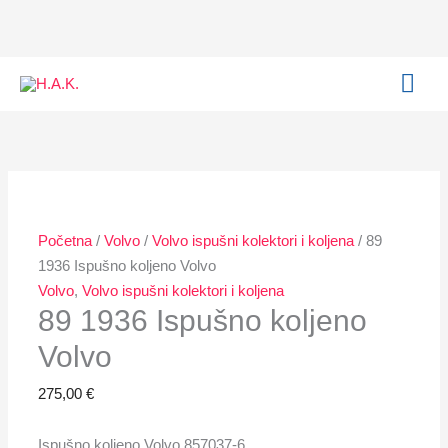
Skip
to
content
MAI
ME
89
Ovaj
Raspon
1936
proizvod
cijena:
Ispušno
ima
od
koljeno
više
664,20 €
Volvo
varijanti.
do
Početna
/
Volvo
/
Volvo ispušni kolektori i koljena
/ 89
količina
Opcije
1.015,00 €
1936 Ispušno koljeno Volvo
se
Volvo
,
Volvo ispušni kolektori i koljena
mogu
89 1936 Ispušno koljeno
odabrati
na
Volvo
stranici
275,00
€
proizvoda
Ispušno koljeno Volvo 857037-6