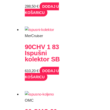
288,50
€
DODAJ U
KOŠARICU
MerCruiser
90CHV 1 83
Ispušni
kolektor SB
610,20
€
DODAJ U
KOŠARICU
OMC