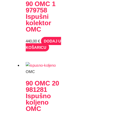
90 OMC 1
979758
Ispušni
kolektor
OMC
440,00
€
DODAJ U
KOŠARICU
OMC
90 OMC 20
981281
Ispušno
koljeno
OMC