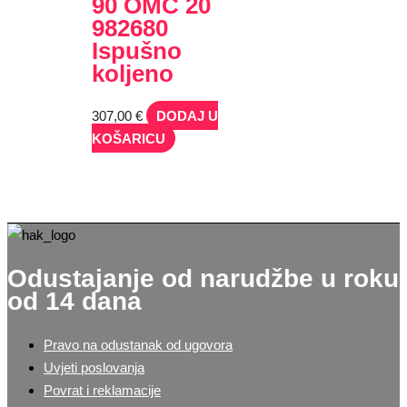
90 OMC 20
982680
Ispušno
koljeno
307,00
€
DODAJ U
KOŠARICU
Odustajanje od narudžbe u roku
od 14 dana
Pravo na odustanak od ugovora
Uvjeti poslovanja
Povrat i reklamacije