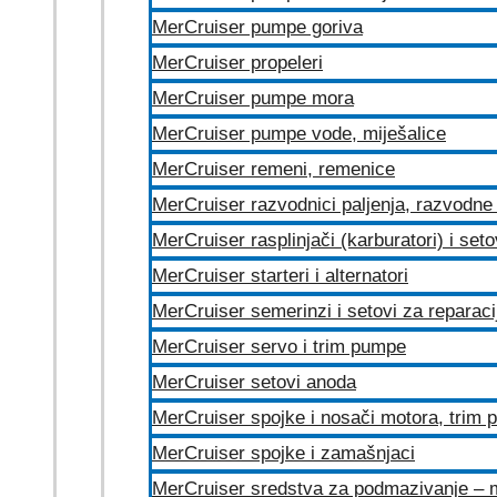
MerCruiser pumpe goriva
MerCruiser propeleri
MerCruiser pumpe mora
MerCruiser pumpe vode, miješalice
MerCruiser remeni, remenice
MerCruiser razvodnici paljenja, razvodne 
MerCruiser rasplinjači (karburatori) i set
MerCruiser starteri i alternatori
MerCruiser semerinzi i setovi za reparac
MerCruiser servo i trim pumpe
MerCruiser setovi anoda
MerCruiser spojke i nosači motora, trim
MerCruiser spojke i zamašnjaci
MerCruiser sredstva za podmazivanje – 