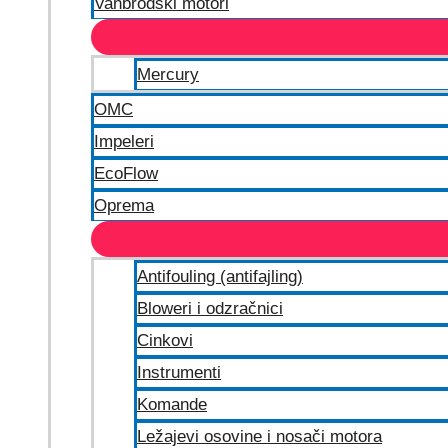
Vanbrodski motori
Mercury
OMC
Impeleri
EcoFlow
Oprema
Antifouling (antifajling)
Bloweri i odzračnici
Cinkovi
Instrumenti
Komande
Ležajevi osovine i nosači motora