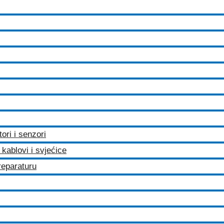
tori i senzori
kablovi i svjećice
 reparaturu