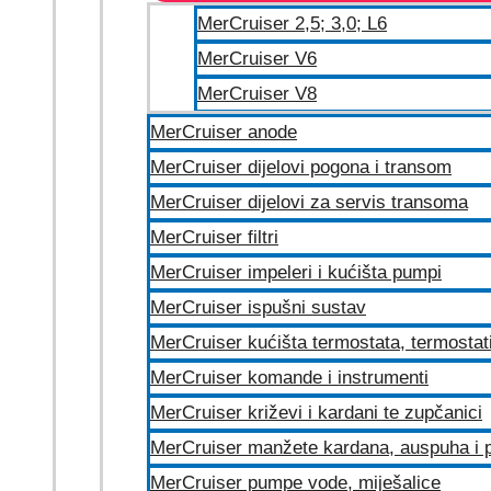
MerCruiser 2,5; 3,0; L6
MerCruiser V6
MerCruiser V8
MerCruiser anode
MerCruiser dijelovi pogona i transom
MerCruiser dijelovi za servis transoma
MerCruiser filtri
MerCruiser impeleri i kućišta pumpi
MerCruiser ispušni sustav
MerCruiser kućišta termostata, termostat
MerCruiser komande i instrumenti
MerCruiser križevi i kardani te zupčanici
MerCruiser manžete kardana, auspuha i p
MerCruiser pumpe vode, miješalice