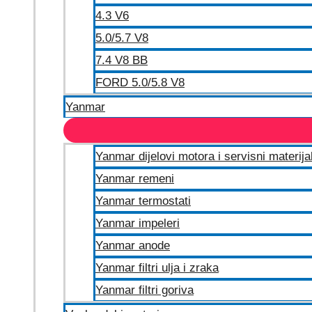
4.3 V6
5.0/5.7 V8
7.4 V8 BB
FORD 5.0/5.8 V8
Yanmar
Yanmar dijelovi motora i servisni materija
Yanmar remeni
Yanmar termostati
Yanmar impeleri
Yanmar anode
Yanmar filtri ulja i zraka
Yanmar filtri goriva