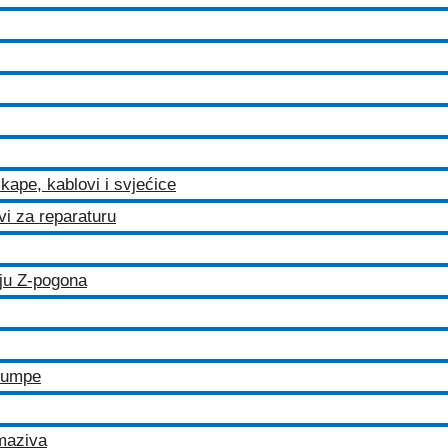
kape, kablovi i svjećice
ovi za reparaturu
iju Z-pogona
 pumpe
maziva