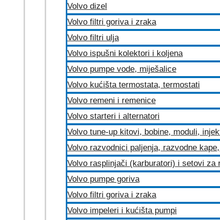
Volvo dizel
Volvo filtri goriva i zraka
Volvo filtri ulja
Volvo ispušni kolektori i koljena
Volvo pumpe vode, miješalice
Volvo kućišta termostata, termostati
Volvo remeni i remenice
Volvo starteri i alternatori
Volvo tune-up kitovi, bobine, moduli, injek
Volvo razvodnici paljenja, razvodne kape, 
Volvo rasplinjači (karburatori) i setovi za
Volvo pumpe goriva
Volvo filtri goriva i zraka
Volvo impeleri i kućišta pumpi