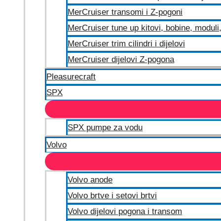
MerCruiser transomi i Z-pogoni
MerCruiser tune up kitovi, bobine, moduli, 
MerCruiser trim cilindri i dijelovi
MerCruiser dijelovi Z-pogona
Pleasurecraft
SPX
SPX pumpe za vodu
Volvo
Volvo anode
Volvo brtve i setovi brtvi
Volvo dijelovi pogona i transom