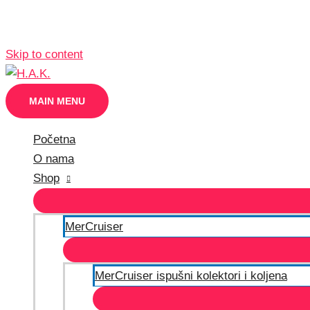
Skip to content
MAIN MENU
Početna
O nama
Shop
MerCruiser
MerCruiser ispušni kolektori i koljena