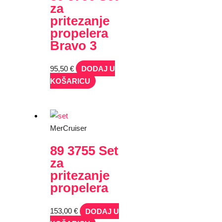
za
pritezanje
propelera
Bravo 3
95,50
€
DODAJ U
KOŠARICU
MerCruiser
89 3755 Set
za
pritezanje
propelera
153,00
€
DODAJ U