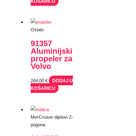
KOŠARICU
Ostalo
91357
Aluminijski
propeler za
Volvo
264,00
€
DODAJ U
KOŠARICU
MerCruiser dijelovi Z-
pogona