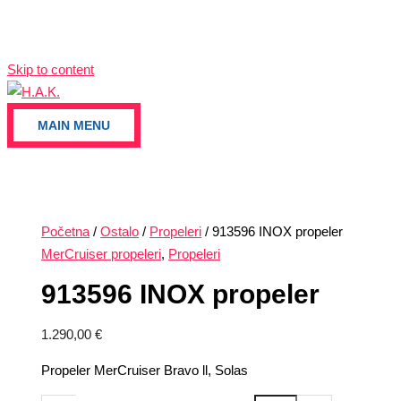
Skip to content
MAIN MENU
Početna
/
Ostalo
/
Propeleri
/ 913596 INOX propeler
MerCruiser propeleri
,
Propeleri
913596 INOX propeler
1.290,00
€
Propeler MerCruiser Bravo ll, Solas