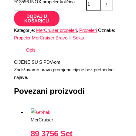
913596 INOX propeler količina
-
+
DODAJ U
KOŠARICU
Kategorije:
MerCruiser propeleri
,
Propeleri
Oznake:
Propeler MerCruiser Bravo ll
,
Solas
Opis
CIJENE SU S PDV-om.
Zadržavamo pravo promjene cijene bez prethodne
najave.
Povezani proizvodi
MerCruiser
89 3756 Set