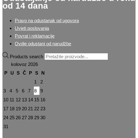
od 14 dana
Pravo na odustanak od ugovora
Uvjeti poslovanja
Povrat i reklamacije
Ovdje odustani od narudžbe
Products search
kolovoz 2026
P
U
S
Č
P
S
N
1
2
3
4
5
6
7
8
9
10
11
12
13
14
15
16
17
18
19
20
21
22
23
24
25
26
27
28
29
30
31