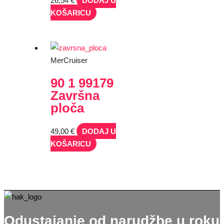
26,54
€
DODAJ U
KOŠARICU
MerCruiser
90 1 99179
Završna
ploča
49,00
€
DODAJ U
KOŠARICU
Odustajanje od narudžbe u roku