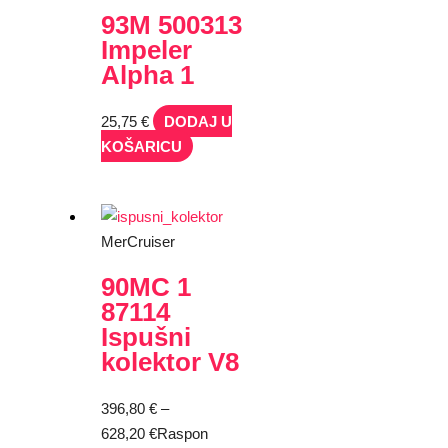
93M 500313
Impeler
Alpha 1
25,75
€
DODAJ U
KOŠARICU
MerCruiser
90MC 1
87114
Ispušni
kolektor V8
396,80
€
–
628,20
€
Raspon