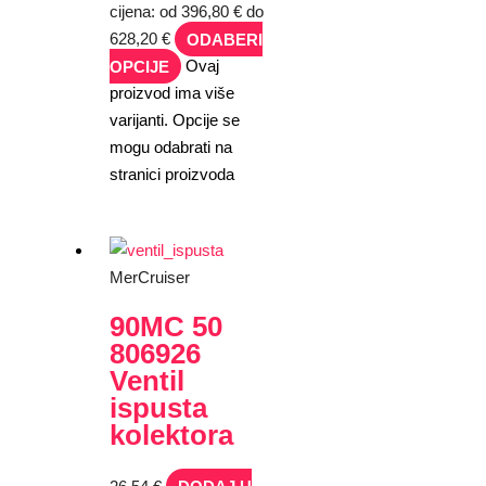
cijena: od 396,80 € do
628,20 €
ODABERI
OPCIJE
Ovaj
proizvod ima više
varijanti. Opcije se
mogu odabrati na
stranici proizvoda
MerCruiser
90MC 50
806926
Ventil
ispusta
kolektora