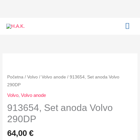
anoda
Skip
Volvo
to
290DP
content
MAI
količina
ME
913654,
Set
anoda
Početna
/
Volvo
/
Volvo anode
/ 913654, Set anoda Volvo
Volvo
290DP
290DP
Volvo
,
Volvo anode
količina
913654, Set anoda Volvo
290DP
64,00
€