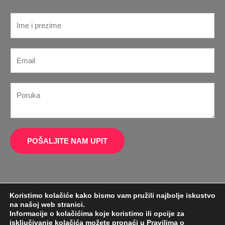
I
m
e
*
E
*
*
m
E
a
m
P
i
a
o
l
i
r
*
l
u
k
POŠALJITE NAM UPIT
a
*
Koristimo kolačiće kako bismo vam pružili najbolje iskustvo
na našoj web stranici.
Informacije o kolačićima koje koristimo ili opcije za
isključivanje kolačića možete pronaći u
Pravilima o
H.A.K. d.o.o. - Tel: +385 1 6130444 Email: h.a.k@zg.t-com.hr