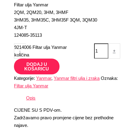
Filtar ulja Yanmar
2QM, 2QM20, 3HM, 3HMF
3HM35, 3HM35C, 3HM35F 3QM, 3QM30
4JM-T
124085-35113
9214006 Filtar ulja Yanmar
-
+
količina
DODAJ U
KOŠARICU
Kategorije:
Yanmar
,
Yanmar filtri ulja i zraka
Oznaka:
Filtar ulja Yanmar
Opis
CIJENE SU S PDV-om.
Zadržavamo pravo promjene cijene bez prethodne
najave.