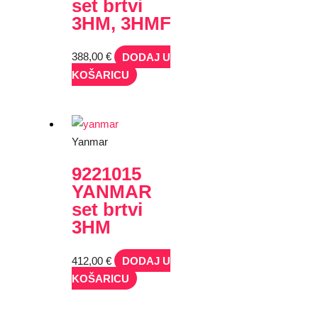
set brtvi
3HM, 3HMF
388,00
€
DODAJ U
KOŠARICU
Yanmar
9221015
YANMAR
set brtvi
3HM
412,00
€
DODAJ U
KOŠARICU