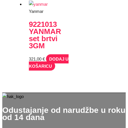
Yanmar
9221013
YANMAR
set brtvi
3GM
321,00
€
DODAJ U
KOŠARICU
Odustajanje od narudžbe u roku
od 14 dana