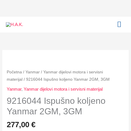
Skip
to
content
MAI
ME
9216044
Ispušno
koljeno
Početna
/
Yanmar
/
Yanmar dijelovi motora i servisni
Yanmar
materijal
/ 9216044 Ispušno koljeno Yanmar 2GM, 3GM
2GM,
Yanmar
,
Yanmar dijelovi motora i servisni materijal
3GM
9216044 Ispušno koljeno
količina
Yanmar 2GM, 3GM
277,00
€