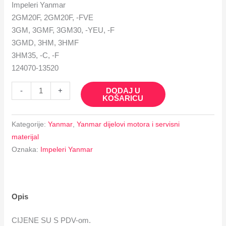
Impeleri Yanmar
2GM20F, 2GM20F, -FVE
3GM, 3GMF, 3GM30, -YEU, -F
3GMD, 3HM, 3HMF
3HM35, -C, -F
124070-13520
DODAJ U
-
+
KOŠARICU
Kategorije:
Yanmar
,
Yanmar dijelovi motora i servisni
materijal
Oznaka:
Impeleri Yanmar
Opis
CIJENE SU S PDV-om.