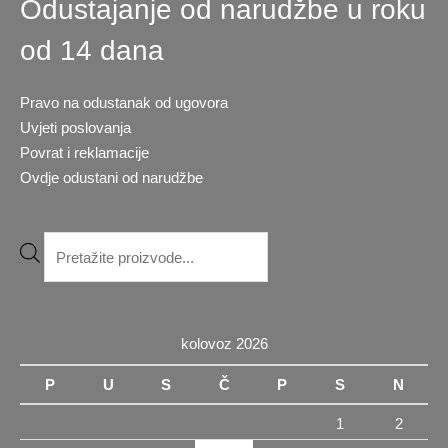
Odustajanje od narudžbe u roku
od 14 dana
Pravo na odustanak od ugovora
Uvjeti poslovanja
Povrat i reklamacije
Ovdje odustani od narudžbe
Products
search
kolovoz 2026
P
U
S
Č
P
S
N
1
2