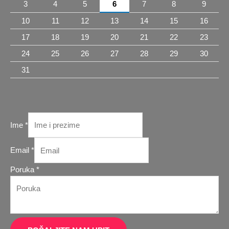
3
4
5
6
7
8
9
10
11
12
13
14
15
16
17
18
19
20
21
22
23
24
25
26
27
28
29
30
31
Ime
*
Email
*
Poruka
Poruka
*
Email
Ime