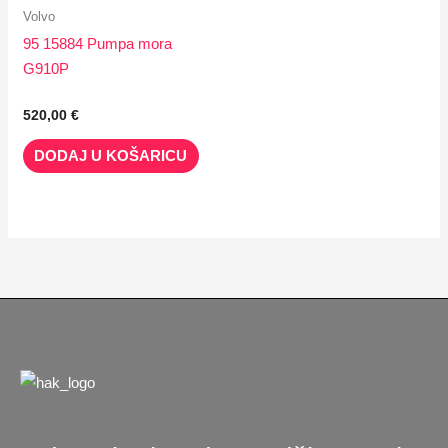
Volvo
95 15884 Pumpa mora
G910P
520,00
€
DODAJ U KOŠARICU