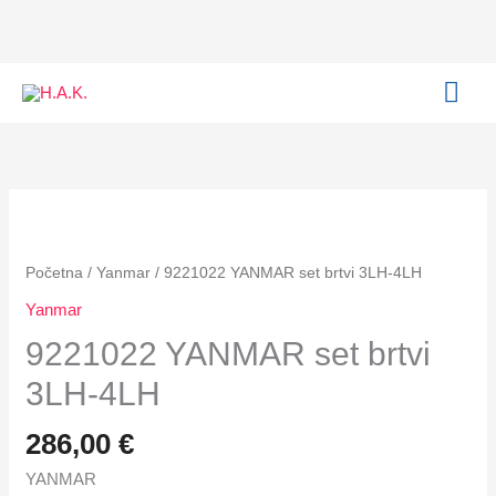
set
Skip
brtvi
to
3LH-
content
MAI
4LH
količina
ME
9221022
YANMAR
set
Početna
/
Yanmar
/ 9221022 YANMAR set brtvi 3LH-4LH
brtvi
Yanmar
3LH-
9221022 YANMAR set brtvi
4LH
količina
3LH-4LH
286,00
€
YANMAR