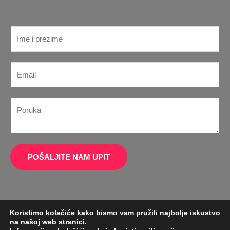
I
m
e
*
E
*
P
m
o
a
r
P
i
u
o
l
k
r
*
a
u
I
k
POŠALJITE NAM UPIT
m
a
e
*
Koristimo kolačiće kako bismo vam pružili najbolje iskustvo
na našoj web stranici.