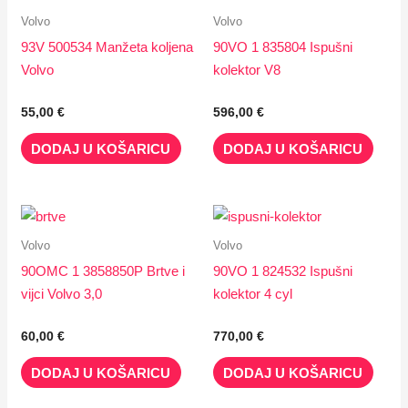
Volvo
Volvo
93V 500534 Manžeta koljena
90VO 1 835804 Ispušni
Volvo
kolektor V8
55,00
€
596,00
€
DODAJ U KOŠARICU
DODAJ U KOŠARICU
Volvo
Volvo
90OMC 1 3858850P Brtve i
90VO 1 824532 Ispušni
vijci Volvo 3,0
kolektor 4 cyl
60,00
€
770,00
€
DODAJ U KOŠARICU
DODAJ U KOŠARICU