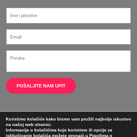
I
m
e
P
E
*
o
m
r
a
u
P
i
k
o
l
a
r
*
E
u
m
k
POŠALJITE NAM UPIT
a
a
i
*
l
I
Koristimo kolačiće kako bismo vam pružili najbolje iskustvo
m
na našoj web stranici.
e
Informacije o kolačićima koje koristimo ili opcije za
isključivanje kolačića možete pronaći u
Pravilima o
H.A.K. d.o.o. - Tel: +385 1 6130444 Email: h.a.k@zg.t-com.hr