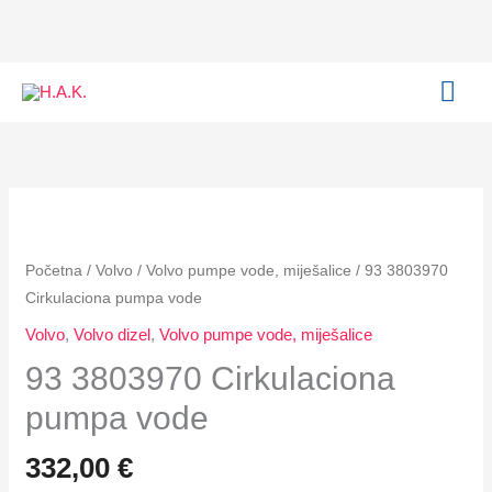
Cirkulaciona
Skip
pumpa
to
vode
content
MAI
količina
ME
93
3803970
Cirkulaciona
Početna
/
Volvo
/
Volvo pumpe vode, miješalice
/ 93 3803970
pumpa
Cirkulaciona pumpa vode
vode
Volvo
,
Volvo dizel
,
Volvo pumpe vode, miješalice
količina
93 3803970 Cirkulaciona
pumpa vode
332,00
€