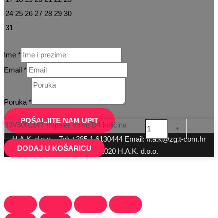
24
25
26
27
28
29
30
31
Ime
*
Email
*
Ime
Email
Poruka
*
Poruka
POŠALJITE NAM UPIT
93V500114T Impeler Volvo D4 količina
-
+
H.A.K. d.o.o. - Tel: +385 1 6130444 Email: h.a.k@zg.t-com.hr
DODAJ U KOŠARICU
Copyright © 2020 H.A.K. d.o.o.