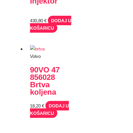
Injektor
430,80
€
DODAJ U
KOŠARICU
Volvo
90VO 47
856028
Brtva
koljena
18,20
€
DODAJ U
KOŠARICU