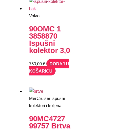
Volvo
90OMC 1
3858870
Ispušni
kolektor 3,0
750,00
€
DODAJ U
KOŠARICU
MerCruiser ispušni
kolektori i koljena
90MC4727
99757 Brtva