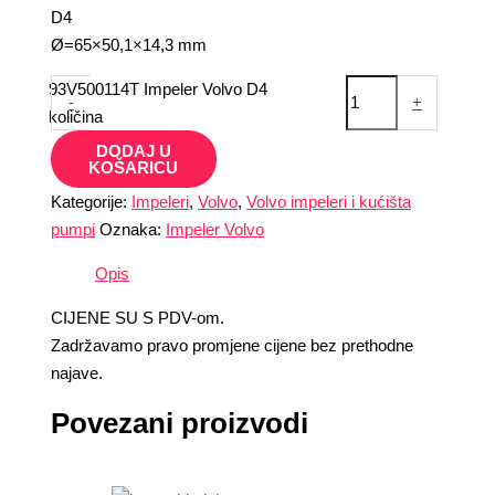
D4
Ø=65×50,1×14,3 mm
93V500114T Impeler Volvo D4
-
+
količina
DODAJ U
KOŠARICU
Kategorije:
Impeleri
,
Volvo
,
Volvo impeleri i kućišta
pumpi
Oznaka:
Impeler Volvo
Opis
CIJENE SU S PDV-om.
Zadržavamo pravo promjene cijene bez prethodne
najave.
Povezani proizvodi