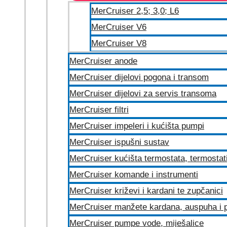
MerCruiser 2,5; 3,0; L6
MerCruiser V6
MerCruiser V8
MerCruiser anode
MerCruiser dijelovi pogona i transom
MerCruiser dijelovi za servis transoma
MerCruiser filtri
MerCruiser impeleri i kućišta pumpi
MerCruiser ispušni sustav
MerCruiser kućišta termostata, termostat
MerCruiser komande i instrumenti
MerCruiser križevi i kardani te zupčanici
MerCruiser manžete kardana, auspuha i p
MerCruiser pumpe vode, miješalice