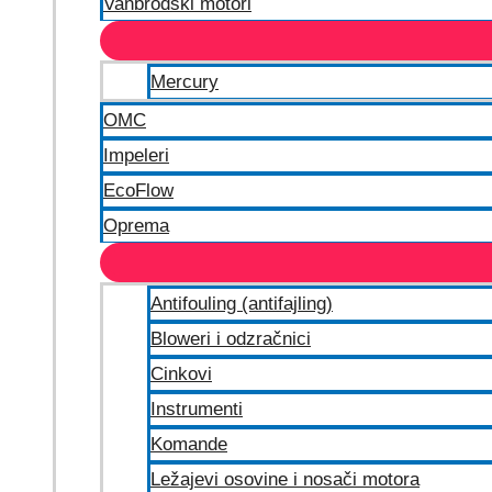
Vanbrodski motori
Mercury
OMC
Impeleri
EcoFlow
Oprema
Antifouling (antifajling)
Bloweri i odzračnici
Cinkovi
Instrumenti
Komande
Ležajevi osovine i nosači motora