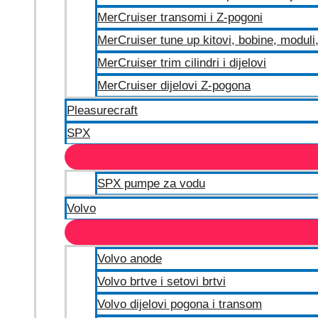
MerCruiser transomi i Z-pogoni
MerCruiser tune up kitovi, bobine, moduli, 
MerCruiser trim cilindri i dijelovi
MerCruiser dijelovi Z-pogona
Pleasurecraft
SPX
SPX pumpe za vodu
Volvo
Volvo anode
Volvo brtve i setovi brtvi
Volvo dijelovi pogona i transom