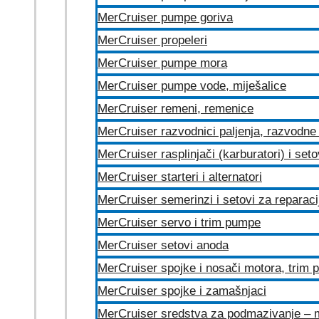
MerCruiser pumpe goriva
MerCruiser propeleri
MerCruiser pumpe mora
MerCruiser pumpe vode, miješalice
MerCruiser remeni, remenice
MerCruiser razvodnici paljenja, razvodne 
MerCruiser rasplinjači (karburatori) i set
MerCruiser starteri i alternatori
MerCruiser semerinzi i setovi za reparac
MerCruiser servo i trim pumpe
MerCruiser setovi anoda
MerCruiser spojke i nosači motora, trim
MerCruiser spojke i zamašnjaci
MerCruiser sredstva za podmazivanje – 