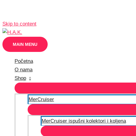
Skip to content
MAIN MENU
Početna
O nama
Shop
MerCruiser
MerCruiser ispušni kolektori i koljena