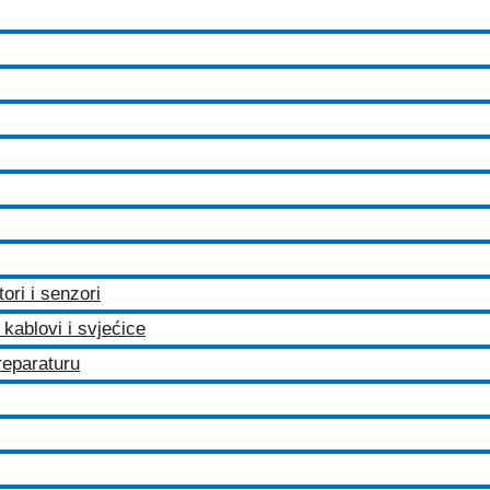
tori i senzori
kablovi i svjećice
 reparaturu