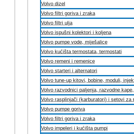
Volvo dizel
Volvo filtri goriva i zraka
Volvo filtri ulja
Volvo ispušni kolektori i koljena
Volvo pumpe vode, miješalice
Volvo kućišta termostata, termostati
Volvo remeni i remenice
Volvo starteri i alternatori
Volvo tune-up kitovi, bobine, moduli, injek
Volvo razvodnici paljenja, razvodne kape, 
Volvo rasplinjači (karburatori) i setovi za
Volvo pumpe goriva
Volvo filtri goriva i zraka
Volvo impeleri i kućišta pumpi