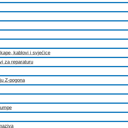
kape, kablovi i svjećice
ovi za reparaturu
iju Z-pogona
 pumpe
maziva