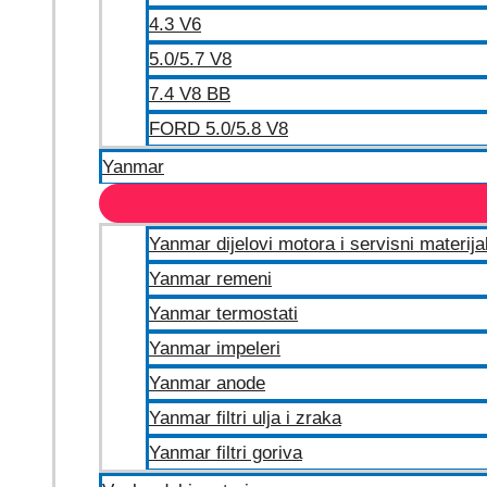
4.3 V6
5.0/5.7 V8
7.4 V8 BB
FORD 5.0/5.8 V8
Yanmar
Yanmar dijelovi motora i servisni materija
Yanmar remeni
Yanmar termostati
Yanmar impeleri
Yanmar anode
Yanmar filtri ulja i zraka
Yanmar filtri goriva