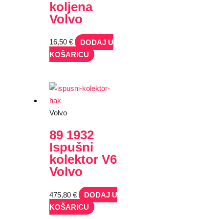
koljena
Volvo
16,50
€
DODAJ U
KOŠARICU
Volvo
89 1932
Ispušni
kolektor V6
Volvo
475,80
€
DODAJ U
KOŠARICU