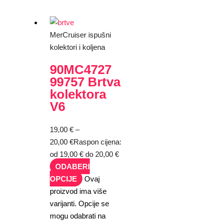
MerCruiser ispušni
kolektori i koljena
90MC4727
99757 Brtva
kolektora
V6
19,00
€
–
20,00
€
Raspon cijena:
od 19,00 € do 20,00 €
ODABERI
OPCIJE
Ovaj
proizvod ima više
varijanti. Opcije se
mogu odabrati na