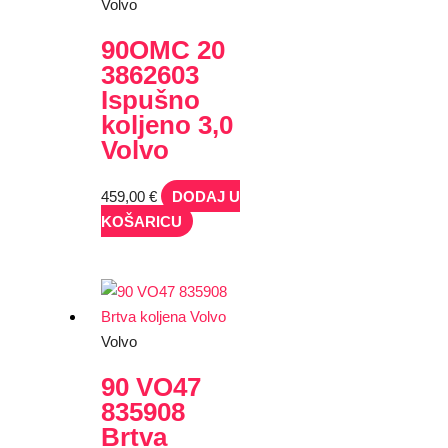
Volvo
90OMC 20
3862603
Ispušno
koljeno 3,0
Volvo
459,00
€
DODAJ U
KOŠARICU
Volvo
90 VO47
835908
Brtva