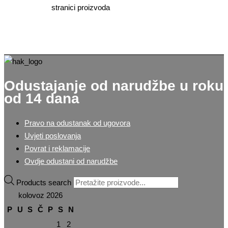
stranici proizvoda
Odustajanje od narudžbe u roku
od 14 dana
Pravo na odustanak od ugovora
Uvjeti poslovanja
Povrat i reklamacije
Ovdje odustani od narudžbe
Products search
kolovoz 2026
P
U
S
Č
P
S
N
1
2