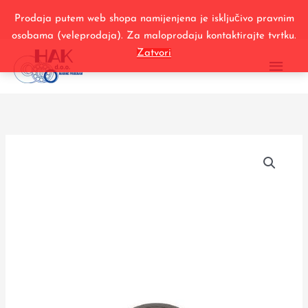
Filtar
Skip
zraka
Prodaja putem web shopa namijenjena je isključivo pravnim
to
količina
osobama (veleprodaja). Za maloprodaju kontaktirajte tvrtku.
content
MAI
Zatvori
ME
95
117062
Filtar
zraka
količina