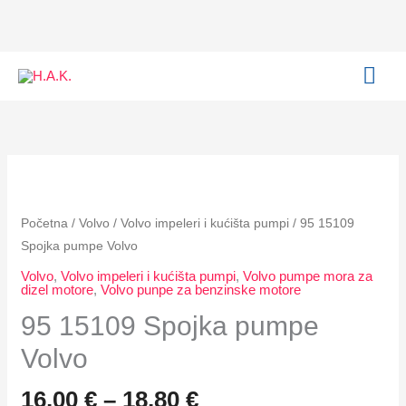
Skip
to
content
MAI
ME
Raspon
95
cijena:
15109
od
Spojka
Početna
/
Volvo
/
Volvo impeleri i kućišta pumpi
/ 95 15109
16,00 €
pumpe
Spojka pumpe Volvo
do
Volvo
Volvo
,
Volvo impeleri i kućišta pumpi
,
Volvo pumpe mora za
18,80 €
količina
dizel motore
,
Volvo punpe za benzinske motore
95 15109 Spojka pumpe
Volvo
16,00
€
–
18,80
€