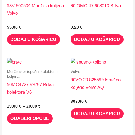
93V 500534 Manžeta koljena
90 OMC 47 908013 Brtva
Volvo
55,00
€
9,20
€
DODAJ U KOŠARICU
DODAJ U KOŠARICU
Raspon
Ovaj
cijena:
proizvod
od
MerCruiser ispušni kolektori i
Volvo
19,00 €
koljena
ima
90VO 20 825599 Ispušno
do
više
90MC4727 99757 Brtva
20,00 €
koljeno Volvo AQ
varijanti.
kolektora V6
Opcije
307,60
€
19,00
€
–
20,00
€
se
DODAJ U KOŠARICU
mogu
ODABERI OPCIJE
odabrati
na