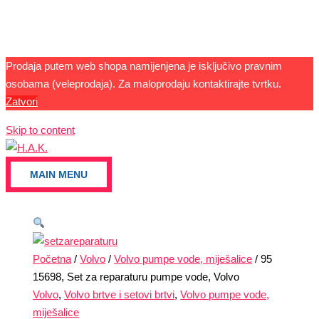
Prodaja putem web shopa namijenjena je isključivo pravnim
osobama (veleprodaja). Za maloprodaju kontaktirajte tvrtku.
Zatvori
Skip to content
MAIN MENU
Početna
/
Volvo
/
Volvo pumpe vode, miješalice
/ 95
15698, Set za reparaturu pumpe vode, Volvo
Volvo
,
Volvo brtve i setovi brtvi
,
Volvo pumpe vode,
miješalice