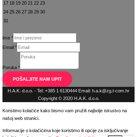
17
18
19
20
21
22
23
24
25
26
27
28
29
30
31
Ime
*
*
Email
*
*
Email
Poruka
*
POŠALJITE NAM UPIT
H.A.K. d.o.o. - Tel: +385 1 6130444 Email: h.a.k@zg.t-com.hr
Copyright © 2020 H.A.K. d.o.o.
Koristimo kolačiće kako bismo vam pružili najbolje iskustvo na
našoj web stranici.
Informacije o kolačićima koje koristimo ili opcije za isključivanje