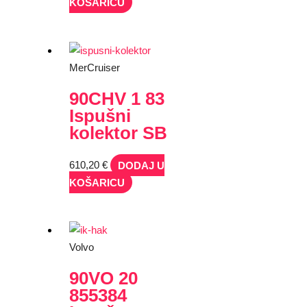
KOŠARICU
MerCruiser
90CHV 1 83
Ispušni
kolektor SB
610,20
€
DODAJ U
KOŠARICU
Volvo
90VO 20
855384