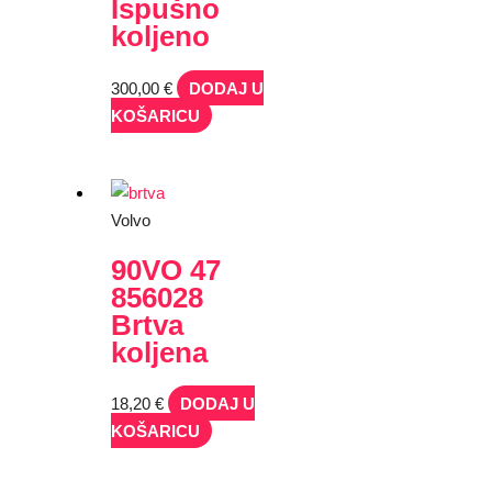
Ispušno
koljeno
300,00
€
DODAJ U
KOŠARICU
Volvo
90VO 47
856028
Brtva
koljena
18,20
€
DODAJ U
KOŠARICU