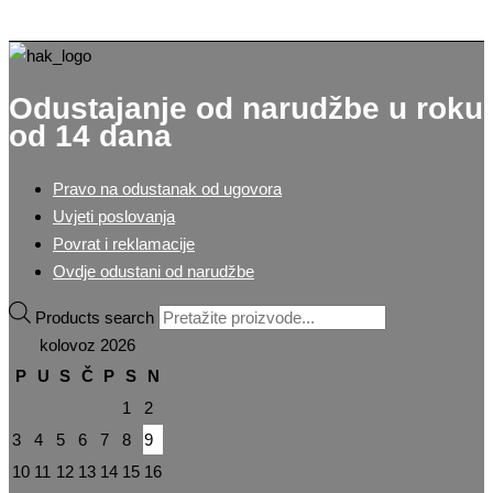
Odustajanje od narudžbe u roku
od 14 dana
Pravo na odustanak od ugovora
Uvjeti poslovanja
Povrat i reklamacije
Ovdje odustani od narudžbe
Products search
kolovoz 2026
P
U
S
Č
P
S
N
1
2
3
4
5
6
7
8
9
10
11
12
13
14
15
16