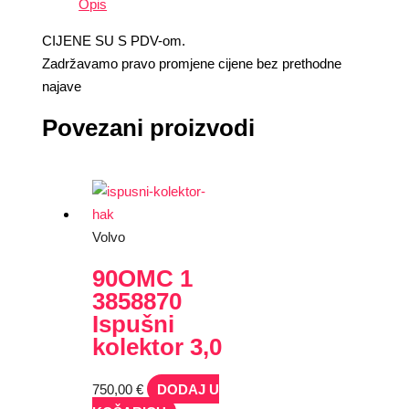
Opis
CIJENE SU S PDV-om.
Zadržavamo pravo promjene cijene bez prethodne
najave
Povezani proizvodi
Volvo
90OMC 1
3858870
Ispušni
kolektor 3,0
750,00
€
DODAJ U