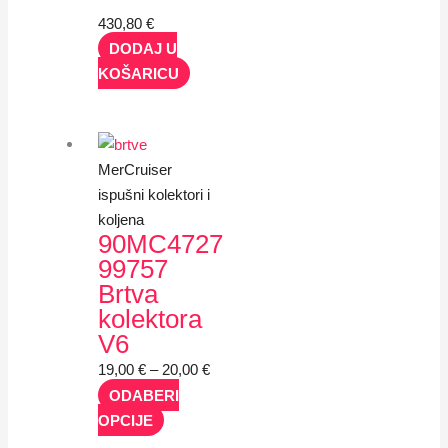
430,80
€
DODAJ U
KOŠARICU
MerCruiser
ispušni kolektori i
koljena
90MC4727
99757
Brtva
kolektora
V6
19,00
€
–
20,00
€
ODABERI
OPCIJE