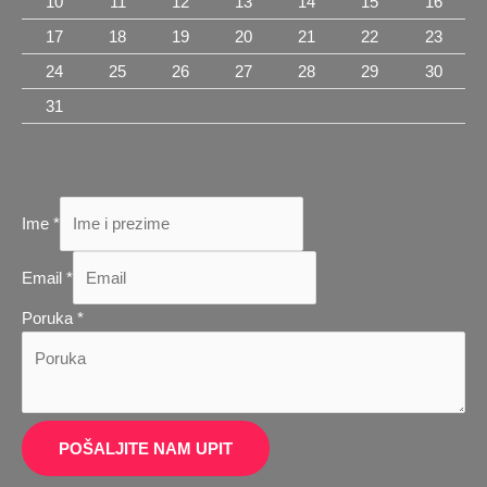
10
11
12
13
14
15
16
17
18
19
20
21
22
23
24
25
26
27
28
29
30
31
Ime
*
Email
Email
*
Poruka
Poruka
*
Ime
POŠALJITE NAM UPIT