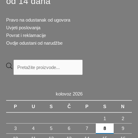
od 14 dana
Pravo na odustanak od ugovora
Uvjeti poslovanja
Povrat i reklamacije
Ovdje odustani od narudžbe
Products
search
kolovoz 2026
P
U
S
Č
P
S
N
1
2
3
4
5
6
7
8
9