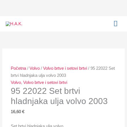
Skip
to
content
MAI
ME
95
Ovaj
Raspon
22022
proizvod
cijena:
Set
ima
od
brtvi
više
19,00 €
hladnjaka
varijanti.
do
Početna
/
Volvo
/
Volvo brtve i setovi brtvi
/ 95 22022 Set
ulja
Opcije
20,00 €
brtvi hladnjaka ulja volvo 2003
volvo
se
Volvo
,
Volvo brtve i setovi brtvi
2003
mogu
95 22022 Set brtvi
količina
odabrati
na
hladnjaka ulja volvo 2003
stranici
16,60
€
proizvoda
Set brtvi hladnjaka ulja volvo