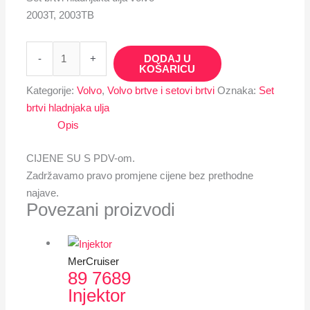
2003T, 2003TB
-
+
DODAJ U
KOŠARICU
Kategorije:
Volvo
,
Volvo brtve i setovi brtvi
Oznaka:
Set
brtvi hladnjaka ulja
Opis
CIJENE SU S PDV-om.
Zadržavamo pravo promjene cijene bez prethodne
najave.
Povezani proizvodi
MerCruiser
89 7689
Injektor