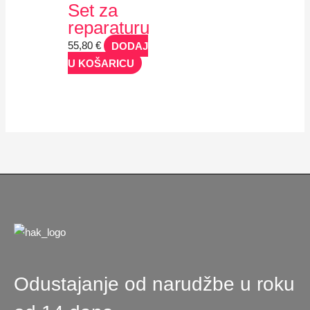
Set za
reparaturu
55,80
€
DODAJ
U KOŠARICU
Odustajanje od narudžbe u roku