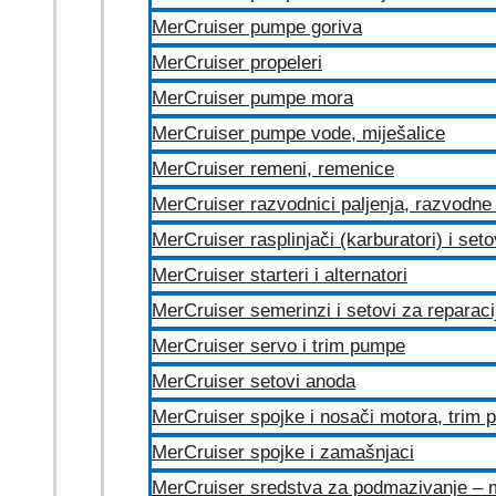
MerCruiser pumpe goriva
MerCruiser propeleri
MerCruiser pumpe mora
MerCruiser pumpe vode, miješalice
MerCruiser remeni, remenice
MerCruiser razvodnici paljenja, razvodne 
MerCruiser rasplinjači (karburatori) i set
MerCruiser starteri i alternatori
MerCruiser semerinzi i setovi za reparac
MerCruiser servo i trim pumpe
MerCruiser setovi anoda
MerCruiser spojke i nosači motora, trim
MerCruiser spojke i zamašnjaci
MerCruiser sredstva za podmazivanje – 