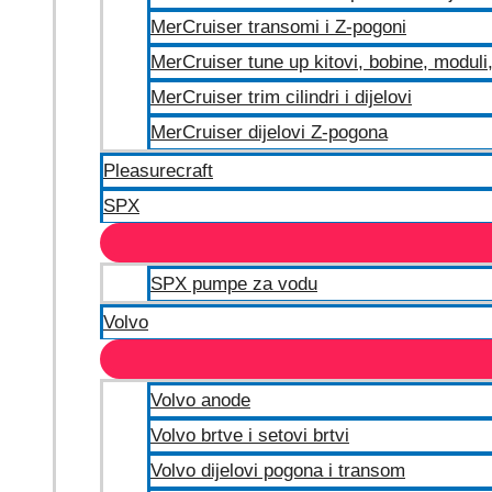
MerCruiser transomi i Z-pogoni
MerCruiser tune up kitovi, bobine, moduli, 
MerCruiser trim cilindri i dijelovi
MerCruiser dijelovi Z-pogona
Pleasurecraft
SPX
SPX pumpe za vodu
Volvo
Volvo anode
Volvo brtve i setovi brtvi
Volvo dijelovi pogona i transom