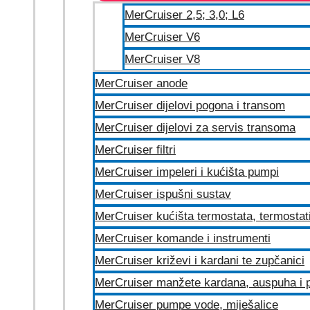
MerCruiser 2,5; 3,0; L6
MerCruiser V6
MerCruiser V8
MerCruiser anode
MerCruiser dijelovi pogona i transom
MerCruiser dijelovi za servis transoma
MerCruiser filtri
MerCruiser impeleri i kućišta pumpi
MerCruiser ispušni sustav
MerCruiser kućišta termostata, termostat
MerCruiser komande i instrumenti
MerCruiser križevi i kardani te zupčanici
MerCruiser manžete kardana, auspuha i p
MerCruiser pumpe vode, miješalice