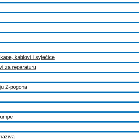
kape, kablovi i svjećice
ovi za reparaturu
iju Z-pogona
 pumpe
maziva