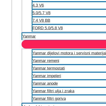
4.3 V6
5.0/5.7 V8
7.4 V8 BB
FORD 5.0/5.8 V8
Yanmar
Yanmar dijelovi motora i servisni materija
Yanmar remeni
Yanmar termostati
Yanmar impeleri
Yanmar anode
Yanmar filtri ulja i zraka
Yanmar filtri goriva