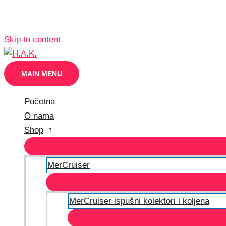
Skip to content
MAIN MENU
Početna
O nama
Shop
MerCruiser
MerCruiser ispušni kolektori i koljena