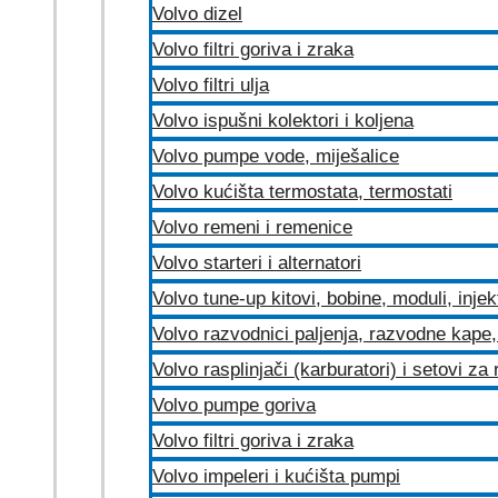
Volvo dizel
Volvo filtri goriva i zraka
Volvo filtri ulja
Volvo ispušni kolektori i koljena
Volvo pumpe vode, miješalice
Volvo kućišta termostata, termostati
Volvo remeni i remenice
Volvo starteri i alternatori
Volvo tune-up kitovi, bobine, moduli, injek
Volvo razvodnici paljenja, razvodne kape, 
Volvo rasplinjači (karburatori) i setovi za
Volvo pumpe goriva
Volvo filtri goriva i zraka
Volvo impeleri i kućišta pumpi