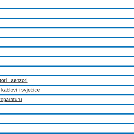
tori i senzori
kablovi i svjećice
 reparaturu