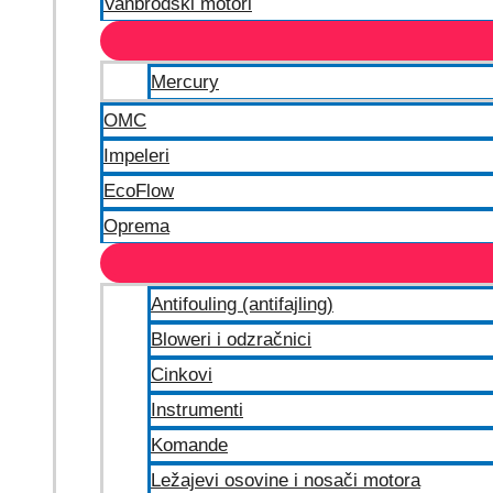
Vanbrodski motori
Mercury
OMC
Impeleri
EcoFlow
Oprema
Antifouling (antifajling)
Bloweri i odzračnici
Cinkovi
Instrumenti
Komande
Ležajevi osovine i nosači motora