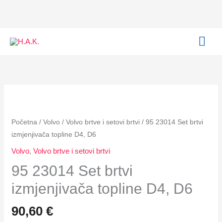
Set
Skip
brtvi
to
izmjenjivača
content
MAI
topline
D4,
ME
D6
količina
95
23014
Set
Početna
/
Volvo
/
Volvo brtve i setovi brtvi
/ 95 23014 Set brtvi
brtvi
izmjenjivača topline D4, D6
izmjenjivača
Volvo
,
Volvo brtve i setovi brtvi
topline
95 23014 Set brtvi
D4,
D6
izmjenjivača topline D4, D6
količina
90,60
€