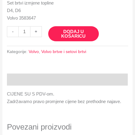
Set brtvi izmjene topline
D4, D6
Volvo 3583647
DODAJ U
-
+
KOŠARICU
Kategorije:
Volvo
,
Volvo brtve i setovi brtvi
Opis
CIJENE SU S PDV-om.
Zadržavamo pravo promjene cijene bez prethodne najave.
Povezani proizvodi