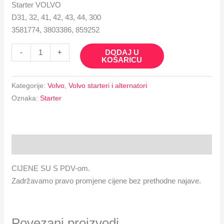
Starter VOLVO
D31, 32, 41, 42, 43, 44, 300
3581774, 3803386, 859252
DODAJ U
-
+
KOŠARICU
Kategorije:
Volvo
,
Volvo starteri i alternatori
Oznaka:
Starter
Opis
CIJENE SU S PDV-om.
Zadržavamo pravo promjene cijene bez prethodne najave.
Povezani proizvodi