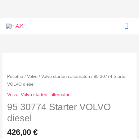
Starter
Skip
VOLVO
to
diesel
content
MAI
količina
ME
95
30774
Starter
Početna
/
Volvo
/
Volvo starteri i alternatori
/ 95 30774 Starter
VOLVO
VOLVO diesel
diesel
Volvo
,
Volvo starteri i alternatori
količina
95 30774 Starter VOLVO
diesel
426,00
€