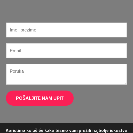
I
m
e
P
E
*
o
m
r
a
u
P
i
k
o
l
a
r
*
*
u
I
k
POŠALJITE NAM UPIT
m
a
e
*
Koristimo kolačiće kako bismo vam pružili najbolje iskustvo