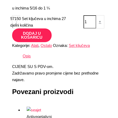
u inchima 5/16 do 1 ¼
97150 Set ključeva u inchima 27
-
+
djelni količina
DODAJ U
KOŠARICU
Kategorije:
Alati
,
Ostalo
Oznaka:
Set ključeva
Opis
CIJENE SU S PDV-om.
Zadržavamo pravo promjene cijene bez prethodne
najave.
Povezani proizvodi
Antivegetativni