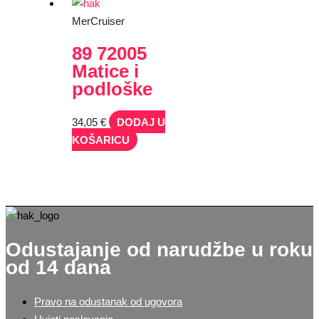
MerCruiser
89 72005
Matice i
podloške
34,05
€
DODAJ U
KOŠARICU
Odustajanje od narudžbe u roku
od 14 dana
Pravo na odustanak od ugovora