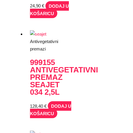
24,90
€
DODAJ U
KOŠARICU
Antivegetativni
premazi
999155
ANTIVEGETATIVNI
PREMAZ
SEAJET
034 2,5L
128,40
€
DODAJ U
KOŠARICU