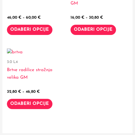
više
više
60,00 €
30,80 €
GM
varijanti.
varijanti.
Opcije
Opcije
46,00
€
–
60,00
€
16,00
€
–
30,80
€
se
se
ODABERI OPCIJE
ODABERI OPCIJE
mogu
mogu
odabrati
odabrati
na
na
Raspon
Ovaj
stranici
stranici
cijena:
proizvod
proizvoda
proizvod
od
3.0 L4
32,80 €
ima
Brtve radilice stražnja
do
više
46,80 €
velika GM
varijanti.
Opcije
32,80
€
–
46,80
€
se
ODABERI OPCIJE
mogu
odabrati
na
stranici
proizvoda