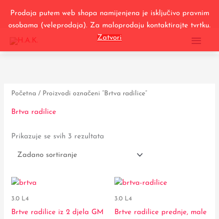
Skip
Prodaja putem web shopa namijenjena je isključivo pravnim
to
osobama (veleprodaja). Za maloprodaju kontaktirajte tvrtku.
content
MAI
Zatvori
ME
Početna
/ Proizvodi označeni “Brtva radilice”
Brtva radilice
Prikazuje se svih 3 rezultata
Raspon
Raspon
Ovaj
Ovaj
cijena:
cijena:
proizvod
proizvod
od
od
3.0 L4
3.0 L4
46,00 €
16,00 €
ima
ima
Brtve radilice iz 2 djela GM
Brtve radilice prednje, male
do
do