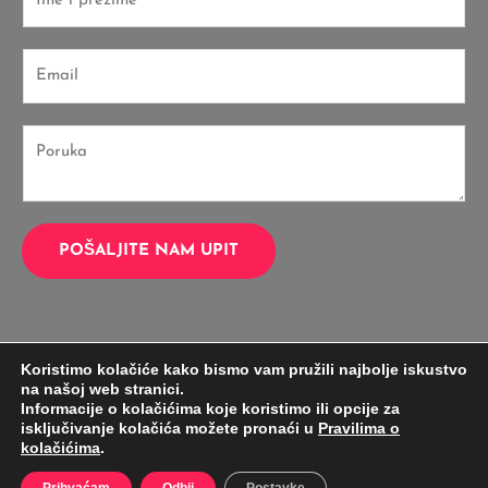
m
e
E
E
*
m
m
a
a
i
P
i
l
o
l
E
r
*
m
u
a
k
POŠALJITE NAM UPIT
i
a
l
*
*
Koristimo kolačiće kako bismo vam pružili najbolje iskustvo
na našoj web stranici.
Informacije o kolačićima koje koristimo ili opcije za
isključivanje kolačića možete pronaći u
Pravilima o
H.A.K. d.o.o. - Tel: +385 1 6130444 Email: h.a.k@zg.t-com.hr
kolačićima
.
Copyright © 2020 H.A.K. d.o.o.