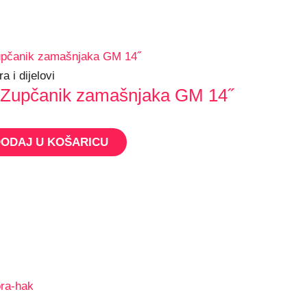
a i dijelovi
 Zupčanik zamašnjaka GM 14˝
ODAJ U KOŠARICU