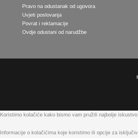
Pravo na odustanak od ugovora
Uvjeti poslovanja
Povrat i reklamacije
Ovdje odustani od narudžbe
Koristimo kolačiće kako bismo vam pružili najbolje iskustvo
Informacije o kolačićima koje koristimo ili opcije za isklju