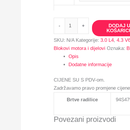
-
+
DODAJ 
KOŠARIC
SKU:
N/A
Kategorije:
3.0 L4
,
4.3 V
Blokovi motora i dijelovi
Oznaka:
B
Opis
Dodatne informacije
CIJENE SU S PDV-om.
Zadržavamo pravo promjene cijene
Brtve radilice
94S479
Povezani proizvodi