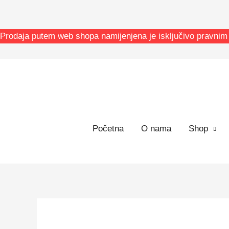
Skip
to
content
Prodaja putem web shopa namijenjena je isključivo pravnim 
Početna
O nama
Shop
Brtve
Raspon
radilice
cijena: