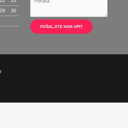
22
23
29
30
POŠALJITE NAM UPIT
r