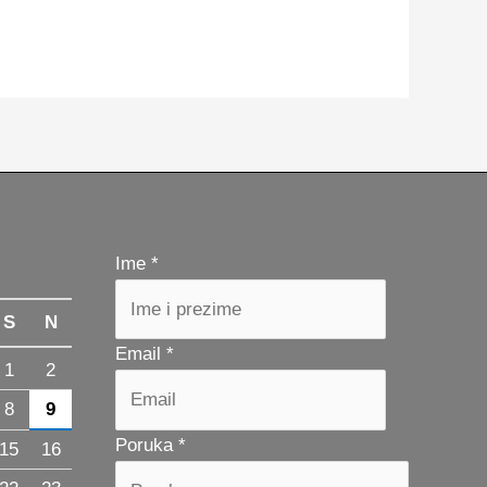
Ime
*
S
N
*
Email
*
1
2
*
8
9
Ime
Poruka
*
15
16